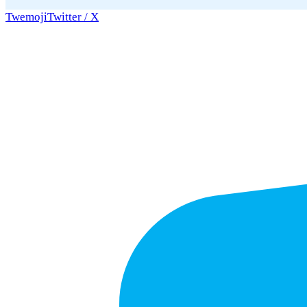
Twemoji
Twitter / X