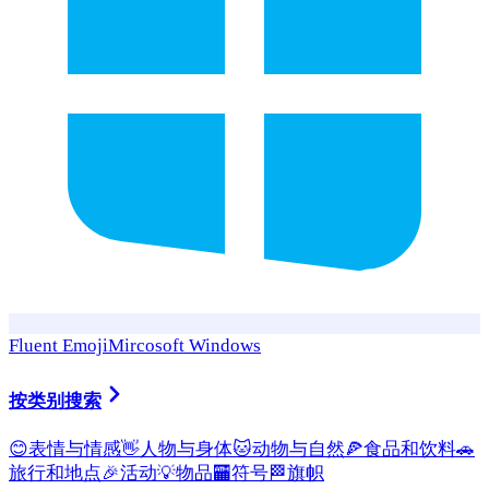
Fluent Emoji
Mircosoft Windows
按类别搜索
😊
表情与情感
👋
人物与身体
🐱
动物与自然
🍕
食品和饮料
🚗
旅行和地点
🎉
活动
💡
物品
🏧
符号
🏁
旗帜