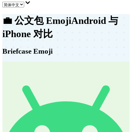
💼
公文包 Emoji
Android 与
iPhone 对比
Briefcase Emoji