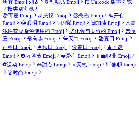
所有 Emoji 列表
复制粘贴 Emoji
按 Unicode 版本浏览
按类别浏览
😻
可爱 Emoji
🎉
庆祝 Emoji
😢
悲伤 Emoji
🥳
开心
Emoji
😭
眼泪 Emoji
✨
闪耀 Emoji
🙌
加油 Emoji
⚠️
冒
犯性或应避免使用的 Emoji
💅
化妆与美容的 Emoji
😳
反
应 Emoji
🤪
有趣 Emoji
🌤️
天气 Emoji
🏖️
夏日 Emoji
⛄
冬日 Emoji
🍁
秋日 Emoji
🌸
春日 Emoji
🎄
圣诞
Emoji
🎃
万圣节 Emoji
❤️
爱心 Emoji
👩‍💼
职业 Emoji
⚽
运动 Emoji
🍰
甜点 Emoji
☀️
天气 Emoji
🏳️
旗帜 Emoji
👗
时尚 Emoji