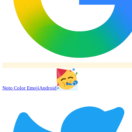
Noto Color Emoji
Android