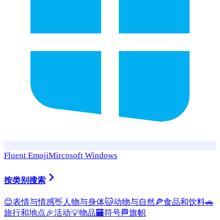
Fluent Emoji
Mircosoft Windows
按类别搜索
😊
表情与情感
👋
人物与身体
🐱
动物与自然
🍕
食品和饮料
🚗
旅行和地点
🎉
活动
💡
物品
🏧
符号
🏁
旗帜