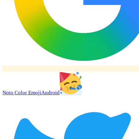
Noto Color Emoji
Android