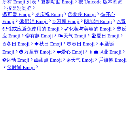
所有 Emoji 列表
复制粘贴 Emoji
按 Unicode 版本浏览
按类别浏览
😻
可爱 Emoji
🎉
庆祝 Emoji
😢
悲伤 Emoji
🥳
开心
Emoji
😭
眼泪 Emoji
✨
闪耀 Emoji
🙌
加油 Emoji
⚠️
冒
犯性或应避免使用的 Emoji
💅
化妆与美容的 Emoji
😳
反
应 Emoji
🤪
有趣 Emoji
🌤️
天气 Emoji
🏖️
夏日 Emoji
⛄
冬日 Emoji
🍁
秋日 Emoji
🌸
春日 Emoji
🎄
圣诞
Emoji
🎃
万圣节 Emoji
❤️
爱心 Emoji
👩‍💼
职业 Emoji
⚽
运动 Emoji
🍰
甜点 Emoji
☀️
天气 Emoji
🏳️
旗帜 Emoji
👗
时尚 Emoji