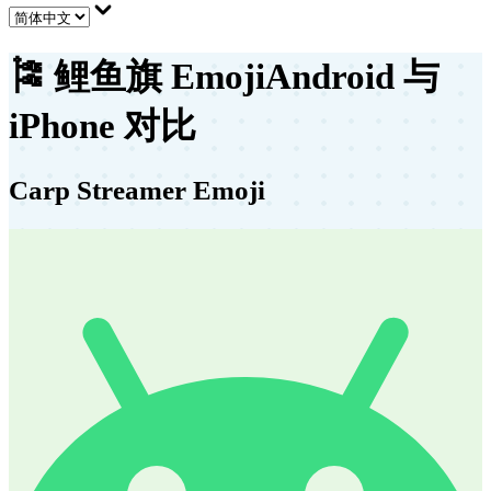
🎏
鲤鱼旗 Emoji
Android 与
iPhone 对比
Carp Streamer Emoji