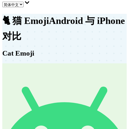
🐈
猫 Emoji
Android 与 iPhone
对比
Cat Emoji