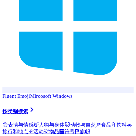
Fluent Emoji
Mircosoft Windows
按类别搜索
😊
表情与情感
👋
人物与身体
🐱
动物与自然
🍕
食品和饮料
🚗
旅行和地点
🎉
活动
💡
物品
🏧
符号
🏁
旗帜