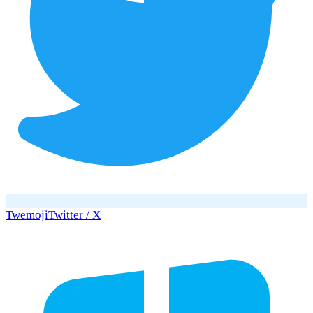
Twemoji
Twitter / X