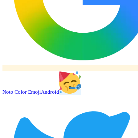
Noto Color Emoji
Android