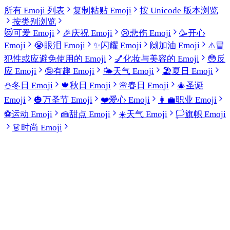
所有 Emoji 列表
复制粘贴 Emoji
按 Unicode 版本浏览
按类别浏览
😻
可爱 Emoji
🎉
庆祝 Emoji
😢
悲伤 Emoji
🥳
开心
Emoji
😭
眼泪 Emoji
✨
闪耀 Emoji
🙌
加油 Emoji
⚠️
冒
犯性或应避免使用的 Emoji
💅
化妆与美容的 Emoji
😳
反
应 Emoji
🤪
有趣 Emoji
🌤️
天气 Emoji
🏖️
夏日 Emoji
⛄
冬日 Emoji
🍁
秋日 Emoji
🌸
春日 Emoji
🎄
圣诞
Emoji
🎃
万圣节 Emoji
❤️
爱心 Emoji
👩‍💼
职业 Emoji
⚽
运动 Emoji
🍰
甜点 Emoji
☀️
天气 Emoji
🏳️
旗帜 Emoji
👗
时尚 Emoji