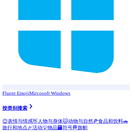
Fluent Emoji
Mircosoft Windows
按类别搜索
😊
表情与情感
👋
人物与身体
🐱
动物与自然
🍕
食品和饮料
🚗
旅行和地点
🎉
活动
💡
物品
🏧
符号
🏁
旗帜