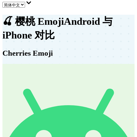
🍒
樱桃 Emoji
Android 与
iPhone 对比
Cherries Emoji