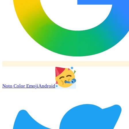
Noto Color Emoji
Android