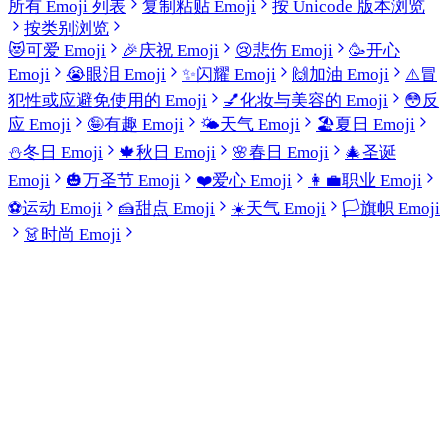
所有 Emoji 列表
复制粘贴 Emoji
按 Unicode 版本浏览
按类别浏览
😻
可爱 Emoji
🎉
庆祝 Emoji
😢
悲伤 Emoji
🥳
开心
Emoji
😭
眼泪 Emoji
✨
闪耀 Emoji
🙌
加油 Emoji
⚠️
冒
犯性或应避免使用的 Emoji
💅
化妆与美容的 Emoji
😳
反
应 Emoji
🤪
有趣 Emoji
🌤️
天气 Emoji
🏖️
夏日 Emoji
⛄
冬日 Emoji
🍁
秋日 Emoji
🌸
春日 Emoji
🎄
圣诞
Emoji
🎃
万圣节 Emoji
❤️
爱心 Emoji
👩‍💼
职业 Emoji
⚽
运动 Emoji
🍰
甜点 Emoji
☀️
天气 Emoji
🏳️
旗帜 Emoji
👗
时尚 Emoji