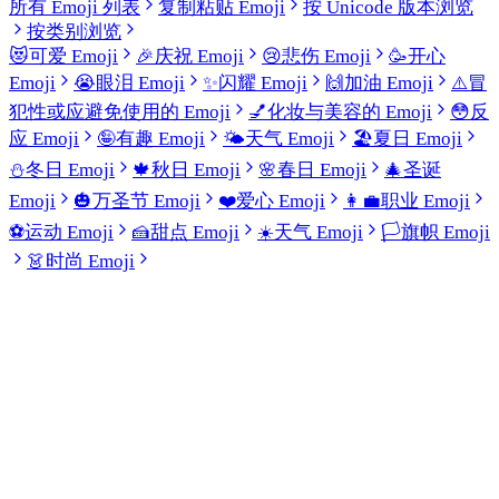
所有 Emoji 列表
复制粘贴 Emoji
按 Unicode 版本浏览
按类别浏览
😻
可爱 Emoji
🎉
庆祝 Emoji
😢
悲伤 Emoji
🥳
开心
Emoji
😭
眼泪 Emoji
✨
闪耀 Emoji
🙌
加油 Emoji
⚠️
冒
犯性或应避免使用的 Emoji
💅
化妆与美容的 Emoji
😳
反
应 Emoji
🤪
有趣 Emoji
🌤️
天气 Emoji
🏖️
夏日 Emoji
⛄
冬日 Emoji
🍁
秋日 Emoji
🌸
春日 Emoji
🎄
圣诞
Emoji
🎃
万圣节 Emoji
❤️
爱心 Emoji
👩‍💼
职业 Emoji
⚽
运动 Emoji
🍰
甜点 Emoji
☀️
天气 Emoji
🏳️
旗帜 Emoji
👗
时尚 Emoji