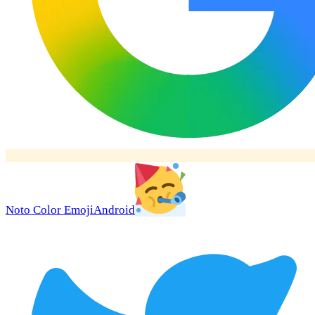
Noto Color Emoji
Android