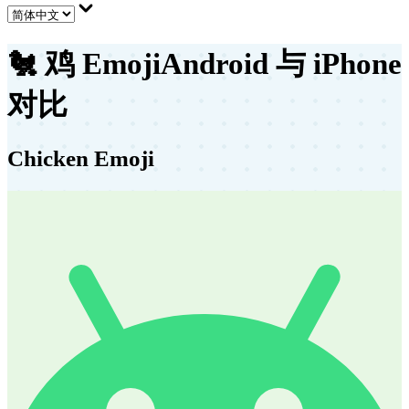
🐔
鸡 Emoji
Android 与 iPhone
对比
Chicken Emoji