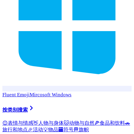
Fluent Emoji
Mircosoft Windows
按类别搜索
😊
表情与情感
👋
人物与身体
🐱
动物与自然
🍕
食品和饮料
🚗
旅行和地点
🎉
活动
💡
物品
🏧
符号
🏁
旗帜