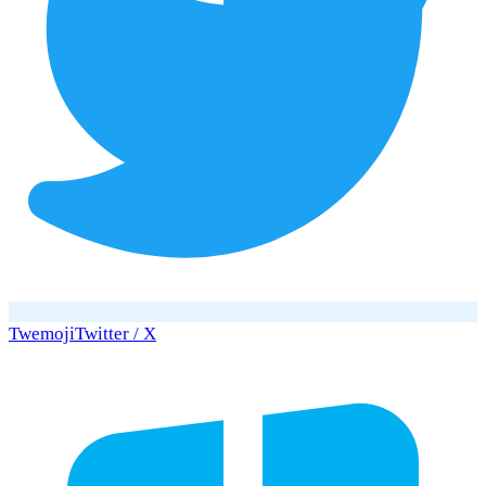
Twemoji
Twitter / X