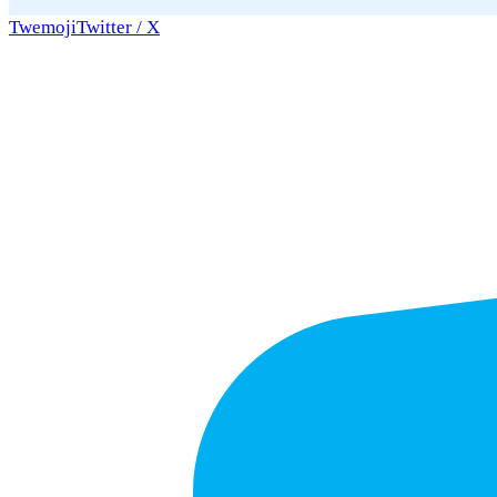
Twemoji
Twitter / X