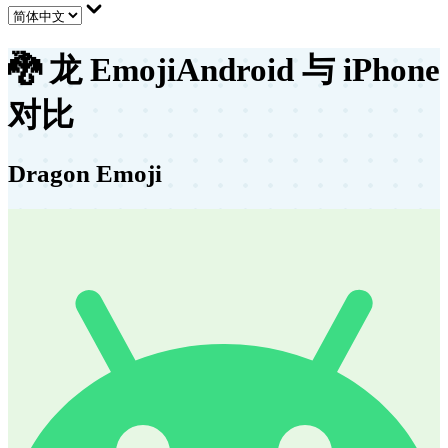
🐉
龙 Emoji
Android 与 iPhone
对比
Dragon Emoji