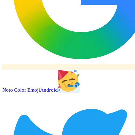
Noto Color Emoji
Android