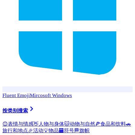
Fluent Emoji
Mircosoft Windows
按类别搜索
😊
表情与情感
👋
人物与身体
🐱
动物与自然
🍕
食品和饮料
🚗
旅行和地点
🎉
活动
💡
物品
🏧
符号
🏁
旗帜