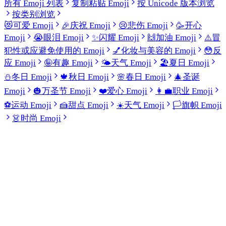
所有 Emoji 列表
复制粘贴 Emoji
按 Unicode 版本浏览
按类别浏览
😻
可爱 Emoji
🎉
庆祝 Emoji
😢
悲伤 Emoji
🥳
开心
Emoji
😭
眼泪 Emoji
✨
闪耀 Emoji
🙌
加油 Emoji
⚠️
冒
犯性或应避免使用的 Emoji
💅
化妆与美容的 Emoji
😳
反
应 Emoji
🤪
有趣 Emoji
🌤️
天气 Emoji
🏖️
夏日 Emoji
⛄
冬日 Emoji
🍁
秋日 Emoji
🌸
春日 Emoji
🎄
圣诞
Emoji
🎃
万圣节 Emoji
❤️
爱心 Emoji
👩‍💼
职业 Emoji
⚽
运动 Emoji
🍰
甜点 Emoji
☀️
天气 Emoji
🏳️
旗帜 Emoji
👗
时尚 Emoji