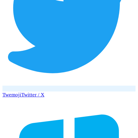
Twemoji
Twitter / X