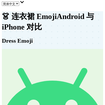
👗
连衣裙 Emoji
Android 与
iPhone 对比
Dress Emoji