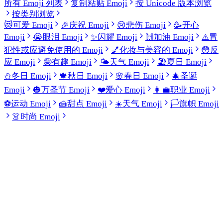
所有 Emoji 列表
复制粘贴 Emoji
按 Unicode 版本浏览
按类别浏览
😻
可爱 Emoji
🎉
庆祝 Emoji
😢
悲伤 Emoji
🥳
开心
Emoji
😭
眼泪 Emoji
✨
闪耀 Emoji
🙌
加油 Emoji
⚠️
冒
犯性或应避免使用的 Emoji
💅
化妆与美容的 Emoji
😳
反
应 Emoji
🤪
有趣 Emoji
🌤️
天气 Emoji
🏖️
夏日 Emoji
⛄
冬日 Emoji
🍁
秋日 Emoji
🌸
春日 Emoji
🎄
圣诞
Emoji
🎃
万圣节 Emoji
❤️
爱心 Emoji
👩‍💼
职业 Emoji
⚽
运动 Emoji
🍰
甜点 Emoji
☀️
天气 Emoji
🏳️
旗帜 Emoji
👗
时尚 Emoji