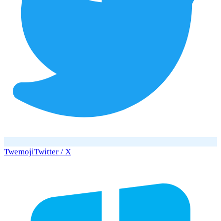
Twemoji
Twitter / X