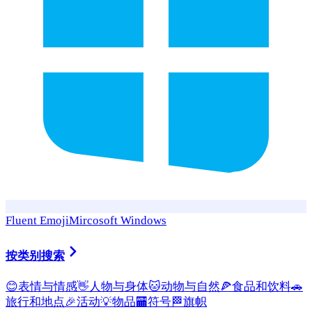
Fluent Emoji
Mircosoft Windows
按类别搜索
😊
表情与情感
👋
人物与身体
🐱
动物与自然
🍕
食品和饮料
🚗
旅行和地点
🎉
活动
💡
物品
🏧
符号
🏁
旗帜