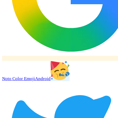
Noto Color Emoji
Android