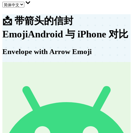
📩
带箭头的信封
Emoji
Android 与 iPhone 对比
Envelope with Arrow Emoji