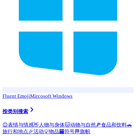
Fluent Emoji
Mircosoft Windows
按类别搜索
😊
表情与情感
👋
人物与身体
🐱
动物与自然
🍕
食品和饮料
🚗
旅行和地点
🎉
活动
💡
物品
🏧
符号
🏁
旗帜