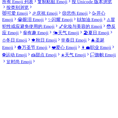
所有 Emoji 列表
复制粘贴 Emoji
按 Unicode 版本浏览
按类别浏览
😻
可爱 Emoji
🎉
庆祝 Emoji
😢
悲伤 Emoji
🥳
开心
Emoji
😭
眼泪 Emoji
✨
闪耀 Emoji
🙌
加油 Emoji
⚠️
冒
犯性或应避免使用的 Emoji
💅
化妆与美容的 Emoji
😳
反
应 Emoji
🤪
有趣 Emoji
🌤️
天气 Emoji
🏖️
夏日 Emoji
⛄
冬日 Emoji
🍁
秋日 Emoji
🌸
春日 Emoji
🎄
圣诞
Emoji
🎃
万圣节 Emoji
❤️
爱心 Emoji
👩‍💼
职业 Emoji
⚽
运动 Emoji
🍰
甜点 Emoji
☀️
天气 Emoji
🏳️
旗帜 Emoji
👗
时尚 Emoji