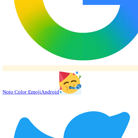
Noto Color Emoji
Android