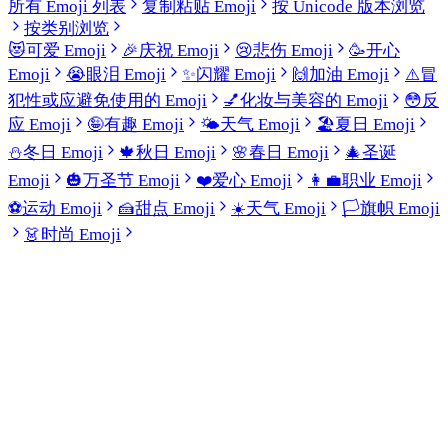
所有 Emoji 列表
复制粘贴 Emoji
按 Unicode 版本浏览
按类别浏览
😻
可爱 Emoji
🎉
庆祝 Emoji
😢
悲伤 Emoji
🥳
开心
Emoji
😭
眼泪 Emoji
✨
闪耀 Emoji
🙌
加油 Emoji
⚠️
冒
犯性或应避免使用的 Emoji
💅
化妆与美容的 Emoji
😳
反
应 Emoji
🤪
有趣 Emoji
🌤️
天气 Emoji
🏖️
夏日 Emoji
⛄
冬日 Emoji
🍁
秋日 Emoji
🌸
春日 Emoji
🎄
圣诞
Emoji
🎃
万圣节 Emoji
❤️
爱心 Emoji
👩‍💼
职业 Emoji
⚽
运动 Emoji
🍰
甜点 Emoji
☀️
天气 Emoji
🏳️
旗帜 Emoji
👗
时尚 Emoji