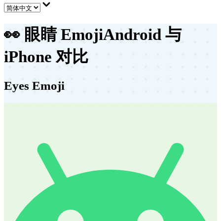
👀
眼睛 Emoji
Android 与
iPhone 对比
Eyes Emoji