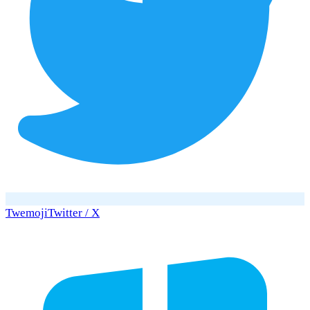
Twemoji
Twitter / X