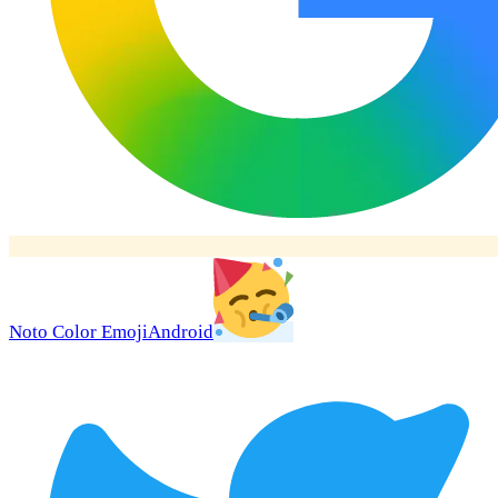
Noto Color Emoji
Android