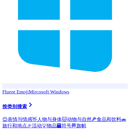
Fluent Emoji
Mircosoft Windows
按类别搜索
😊
表情与情感
👋
人物与身体
🐱
动物与自然
🍕
食品和饮料
🚗
旅行和地点
🎉
活动
💡
物品
🏧
符号
🏁
旗帜