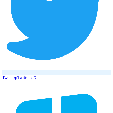
Twemoji
Twitter / X