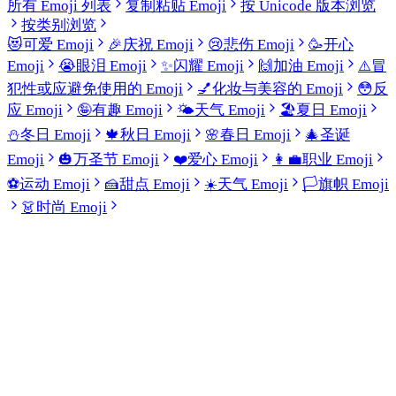
所有 Emoji 列表
复制粘贴 Emoji
按 Unicode 版本浏览
按类别浏览
😻
可爱 Emoji
🎉
庆祝 Emoji
😢
悲伤 Emoji
🥳
开心
Emoji
😭
眼泪 Emoji
✨
闪耀 Emoji
🙌
加油 Emoji
⚠️
冒
犯性或应避免使用的 Emoji
💅
化妆与美容的 Emoji
😳
反
应 Emoji
🤪
有趣 Emoji
🌤️
天气 Emoji
🏖️
夏日 Emoji
⛄
冬日 Emoji
🍁
秋日 Emoji
🌸
春日 Emoji
🎄
圣诞
Emoji
🎃
万圣节 Emoji
❤️
爱心 Emoji
👩‍💼
职业 Emoji
⚽
运动 Emoji
🍰
甜点 Emoji
☀️
天气 Emoji
🏳️
旗帜 Emoji
👗
时尚 Emoji