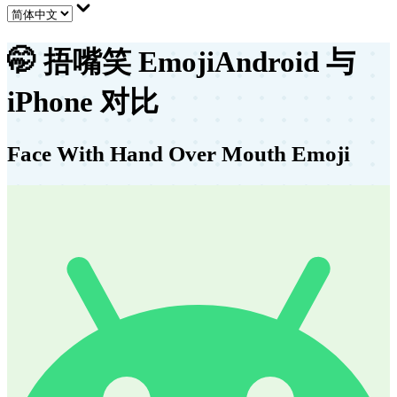
🤭
捂嘴笑 Emoji
Android 与
iPhone 对比
Face With Hand Over Mouth Emoji