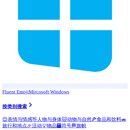
Fluent Emoji
Mircosoft Windows
按类别搜索
😊
表情与情感
👋
人物与身体
🐱
动物与自然
🍕
食品和饮料
🚗
旅行和地点
🎉
活动
💡
物品
🏧
符号
🏁
旗帜