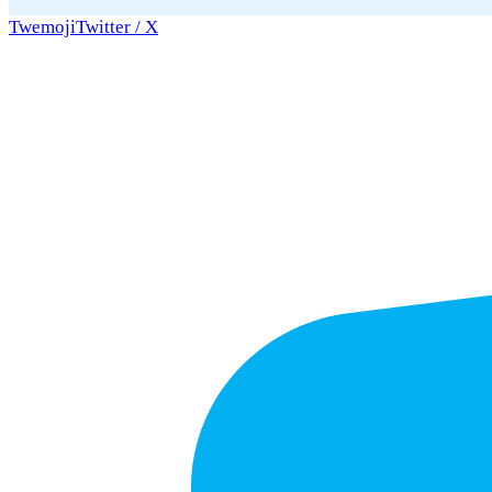
Twemoji
Twitter / X