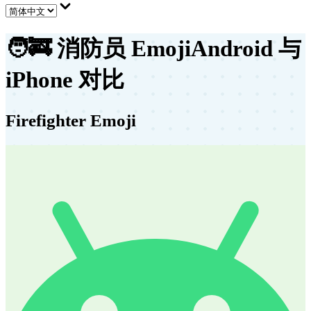
🧑‍🚒
消防员 Emoji
Android 与
iPhone 对比
Firefighter Emoji