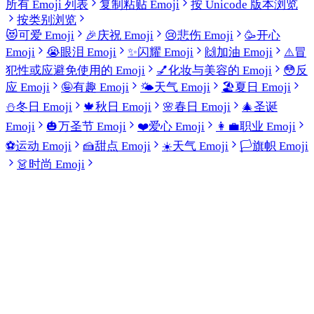
所有 Emoji 列表
复制粘贴 Emoji
按 Unicode 版本浏览
按类别浏览
😻
可爱 Emoji
🎉
庆祝 Emoji
😢
悲伤 Emoji
🥳
开心
Emoji
😭
眼泪 Emoji
✨
闪耀 Emoji
🙌
加油 Emoji
⚠️
冒
犯性或应避免使用的 Emoji
💅
化妆与美容的 Emoji
😳
反
应 Emoji
🤪
有趣 Emoji
🌤️
天气 Emoji
🏖️
夏日 Emoji
⛄
冬日 Emoji
🍁
秋日 Emoji
🌸
春日 Emoji
🎄
圣诞
Emoji
🎃
万圣节 Emoji
❤️
爱心 Emoji
👩‍💼
职业 Emoji
⚽
运动 Emoji
🍰
甜点 Emoji
☀️
天气 Emoji
🏳️
旗帜 Emoji
👗
时尚 Emoji