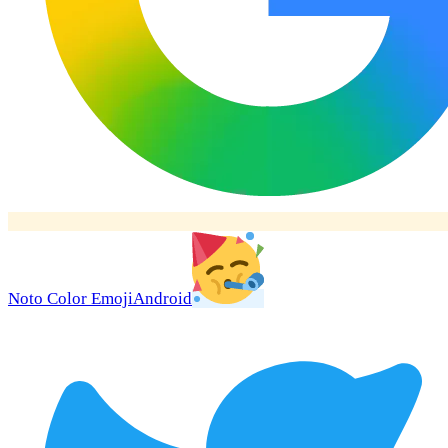
Noto Color Emoji
Android