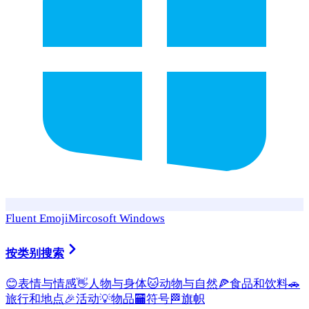
Fluent Emoji
Mircosoft Windows
按类别搜索
😊
表情与情感
👋
人物与身体
🐱
动物与自然
🍕
食品和饮料
🚗
旅行和地点
🎉
活动
💡
物品
🏧
符号
🏁
旗帜