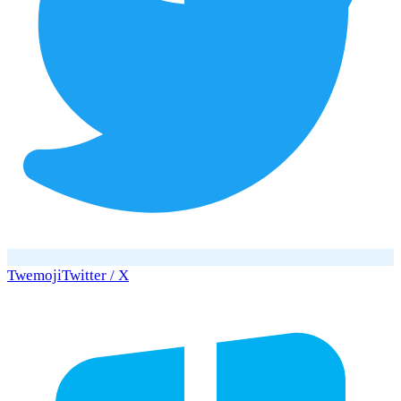
Twemoji
Twitter / X