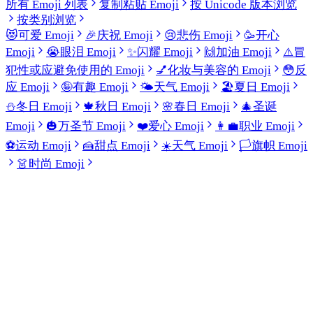
所有 Emoji 列表
复制粘贴 Emoji
按 Unicode 版本浏览
按类别浏览
😻
可爱 Emoji
🎉
庆祝 Emoji
😢
悲伤 Emoji
🥳
开心
Emoji
😭
眼泪 Emoji
✨
闪耀 Emoji
🙌
加油 Emoji
⚠️
冒
犯性或应避免使用的 Emoji
💅
化妆与美容的 Emoji
😳
反
应 Emoji
🤪
有趣 Emoji
🌤️
天气 Emoji
🏖️
夏日 Emoji
⛄
冬日 Emoji
🍁
秋日 Emoji
🌸
春日 Emoji
🎄
圣诞
Emoji
🎃
万圣节 Emoji
❤️
爱心 Emoji
👩‍💼
职业 Emoji
⚽
运动 Emoji
🍰
甜点 Emoji
☀️
天气 Emoji
🏳️
旗帜 Emoji
👗
时尚 Emoji