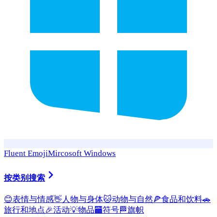
Fluent Emoji
Mircosoft Windows
按类别搜索
😊
表情与情感
👋
人物与身体
🐱
动物与自然
🍕
食品和饮料
🚗
旅行和地点
🎉
活动
💡
物品
🏧
符号
🏁
旗帜