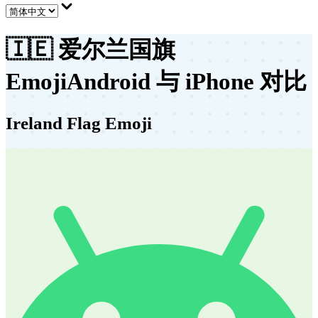
🇮🇪
爱尔兰国旗
Emoji
Android 与 iPhone 对比
Ireland Flag Emoji