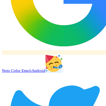
Noto Color Emoji
Android