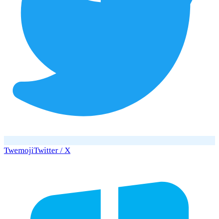
Twemoji
Twitter / X