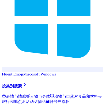
Fluent Emoji
Mircosoft Windows
按类别搜索
😊
表情与情感
👋
人物与身体
🐱
动物与自然
🍕
食品和饮料
🚗
旅行和地点
🎉
活动
💡
物品
🏧
符号
🏁
旗帜