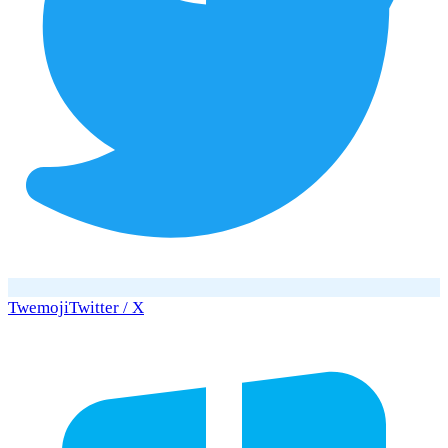
Twemoji
Twitter / X