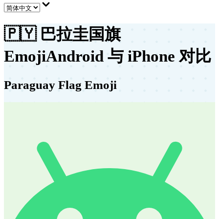
🇵🇾
巴拉圭国旗
Emoji
Android 与 iPhone 对比
Paraguay Flag Emoji