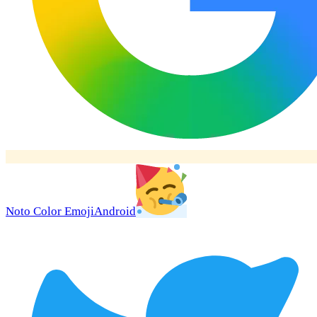
Noto Color Emoji
Android