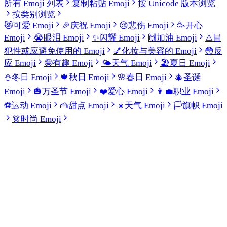
所有 Emoji 列表
复制粘贴 Emoji
按 Unicode 版本浏览
按类别浏览
😻
可爱 Emoji
🎉
庆祝 Emoji
😢
悲伤 Emoji
🥳
开心
Emoji
😭
眼泪 Emoji
✨
闪耀 Emoji
🙌
加油 Emoji
⚠️
冒
犯性或应避免使用的 Emoji
💅
化妆与美容的 Emoji
😳
反
应 Emoji
🤪
有趣 Emoji
🌤️
天气 Emoji
🏖️
夏日 Emoji
⛄
冬日 Emoji
🍁
秋日 Emoji
🌸
春日 Emoji
🎄
圣诞
Emoji
🎃
万圣节 Emoji
❤️
爱心 Emoji
👩‍💼
职业 Emoji
⚽
运动 Emoji
🍰
甜点 Emoji
☀️
天气 Emoji
🏳️
旗帜 Emoji
👗
时尚 Emoji