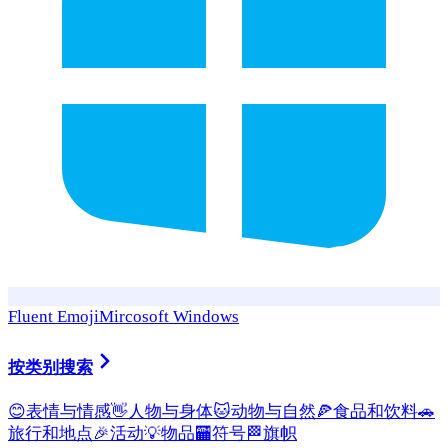
Fluent Emoji
Mircosoft Windows
按类别搜索
😊
表情与情感
👋
人物与身体
🐱
动物与自然
🍕
食品和饮料
🚗
旅行和地点
🎉
活动
💡
物品
🏧
符号
🏁
旗帜