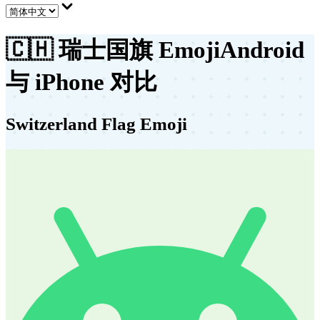
🇨🇭
瑞士国旗 Emoji
Android
与 iPhone 对比
Switzerland Flag Emoji