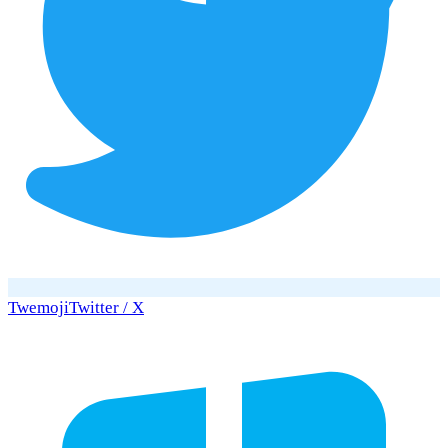
Twemoji
Twitter / X