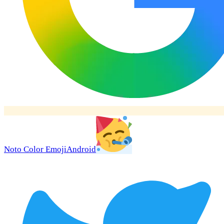
Noto Color Emoji
Android