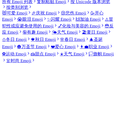
所有 Emoji 列表
复制粘贴 Emoji
按 Unicode 版本浏览
按类别浏览
😻
可爱 Emoji
🎉
庆祝 Emoji
😢
悲伤 Emoji
🥳
开心
Emoji
😭
眼泪 Emoji
✨
闪耀 Emoji
🙌
加油 Emoji
⚠️
冒
犯性或应避免使用的 Emoji
💅
化妆与美容的 Emoji
😳
反
应 Emoji
🤪
有趣 Emoji
🌤️
天气 Emoji
🏖️
夏日 Emoji
⛄
冬日 Emoji
🍁
秋日 Emoji
🌸
春日 Emoji
🎄
圣诞
Emoji
🎃
万圣节 Emoji
❤️
爱心 Emoji
👩‍💼
职业 Emoji
⚽
运动 Emoji
🍰
甜点 Emoji
☀️
天气 Emoji
🏳️
旗帜 Emoji
👗
时尚 Emoji