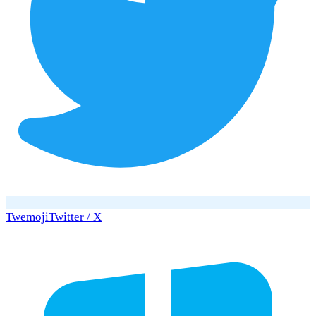
Twemoji
Twitter / X