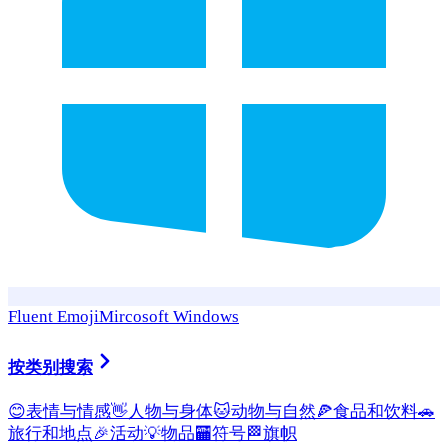
Fluent Emoji
Mircosoft Windows
按类别搜索
😊
表情与情感
👋
人物与身体
🐱
动物与自然
🍕
食品和饮料
🚗
旅行和地点
🎉
活动
💡
物品
🏧
符号
🏁
旗帜