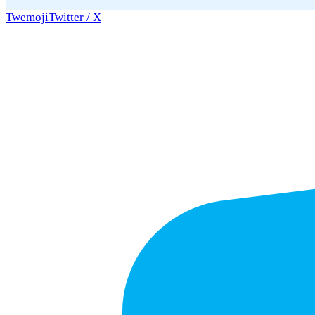
Twemoji
Twitter / X