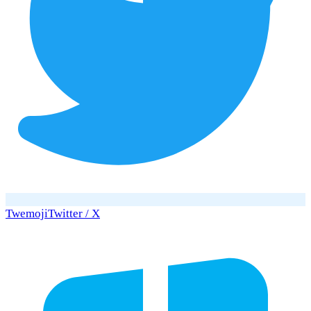
Twemoji
Twitter / X