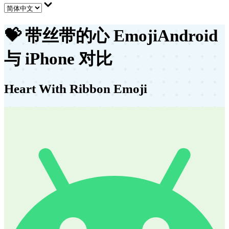
💝
带丝带的心 Emoji
Android
与 iPhone 对比
Heart With Ribbon Emoji