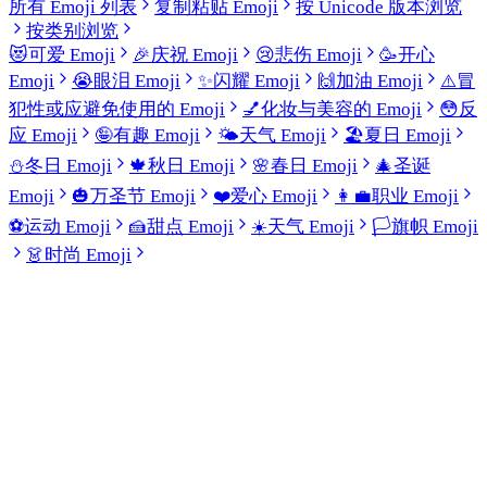
所有 Emoji 列表
复制粘贴 Emoji
按 Unicode 版本浏览
按类别浏览
😻
可爱 Emoji
🎉
庆祝 Emoji
😢
悲伤 Emoji
🥳
开心
Emoji
😭
眼泪 Emoji
✨
闪耀 Emoji
🙌
加油 Emoji
⚠️
冒
犯性或应避免使用的 Emoji
💅
化妆与美容的 Emoji
😳
反
应 Emoji
🤪
有趣 Emoji
🌤️
天气 Emoji
🏖️
夏日 Emoji
⛄
冬日 Emoji
🍁
秋日 Emoji
🌸
春日 Emoji
🎄
圣诞
Emoji
🎃
万圣节 Emoji
❤️
爱心 Emoji
👩‍💼
职业 Emoji
⚽
运动 Emoji
🍰
甜点 Emoji
☀️
天气 Emoji
🏳️
旗帜 Emoji
👗
时尚 Emoji