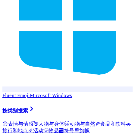
Fluent Emoji
Mircosoft Windows
按类别搜索
😊
表情与情感
👋
人物与身体
🐱
动物与自然
🍕
食品和饮料
🚗
旅行和地点
🎉
活动
💡
物品
🏧
符号
🏁
旗帜