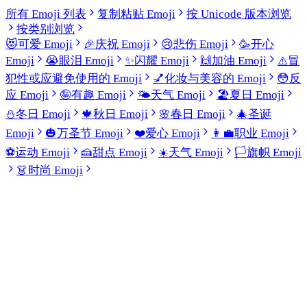
所有 Emoji 列表
复制粘贴 Emoji
按 Unicode 版本浏览
按类别浏览
😻
可爱 Emoji
🎉
庆祝 Emoji
😢
悲伤 Emoji
🥳
开心
Emoji
😭
眼泪 Emoji
✨
闪耀 Emoji
🙌
加油 Emoji
⚠️
冒
犯性或应避免使用的 Emoji
💅
化妆与美容的 Emoji
😳
反
应 Emoji
🤪
有趣 Emoji
🌤️
天气 Emoji
🏖️
夏日 Emoji
⛄
冬日 Emoji
🍁
秋日 Emoji
🌸
春日 Emoji
🎄
圣诞
Emoji
🎃
万圣节 Emoji
❤️
爱心 Emoji
👩‍💼
职业 Emoji
⚽
运动 Emoji
🍰
甜点 Emoji
☀️
天气 Emoji
🏳️
旗帜 Emoji
👗
时尚 Emoji