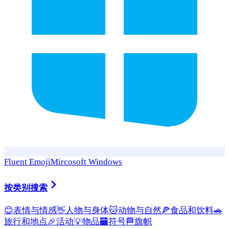
Fluent Emoji
Mircosoft Windows
按类别搜索
😊
表情与情感
👋
人物与身体
🐱
动物与自然
🍕
食品和饮料
🚗
旅行和地点
🎉
活动
💡
物品
🏧
符号
🏁
旗帜