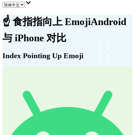
☝️
食指指向上 Emoji
Android
与 iPhone 对比
Index Pointing Up Emoji