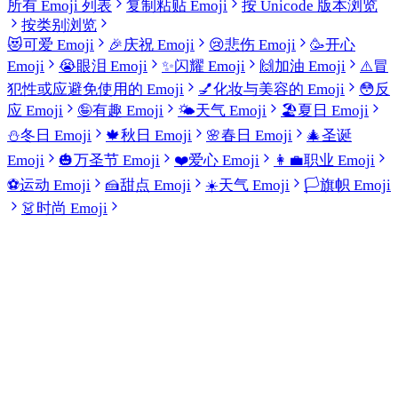
所有 Emoji 列表
复制粘贴 Emoji
按 Unicode 版本浏览
按类别浏览
😻
可爱 Emoji
🎉
庆祝 Emoji
😢
悲伤 Emoji
🥳
开心
Emoji
😭
眼泪 Emoji
✨
闪耀 Emoji
🙌
加油 Emoji
⚠️
冒
犯性或应避免使用的 Emoji
💅
化妆与美容的 Emoji
😳
反
应 Emoji
🤪
有趣 Emoji
🌤️
天气 Emoji
🏖️
夏日 Emoji
⛄
冬日 Emoji
🍁
秋日 Emoji
🌸
春日 Emoji
🎄
圣诞
Emoji
🎃
万圣节 Emoji
❤️
爱心 Emoji
👩‍💼
职业 Emoji
⚽
运动 Emoji
🍰
甜点 Emoji
☀️
天气 Emoji
🏳️
旗帜 Emoji
👗
时尚 Emoji