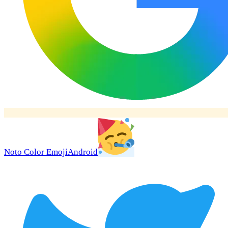
Noto Color Emoji
Android