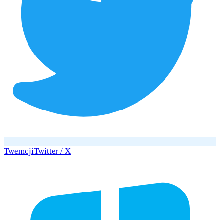
Twemoji
Twitter / X