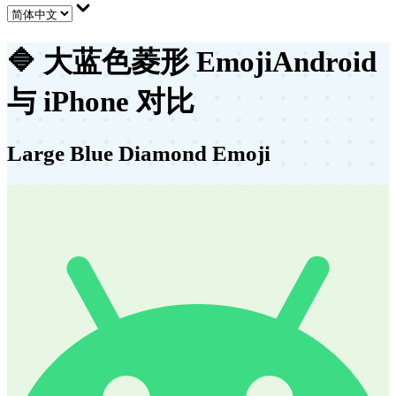
🔷
大蓝色菱形 Emoji
Android
与 iPhone 对比
Large Blue Diamond Emoji