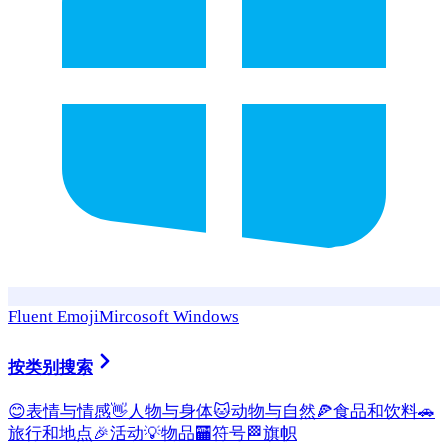
Fluent Emoji
Mircosoft Windows
按类别搜索
😊
表情与情感
👋
人物与身体
🐱
动物与自然
🍕
食品和饮料
🚗
旅行和地点
🎉
活动
💡
物品
🏧
符号
🏁
旗帜