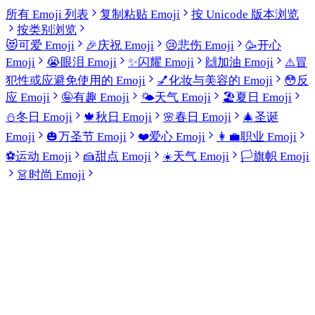
所有 Emoji 列表
复制粘贴 Emoji
按 Unicode 版本浏览
按类别浏览
😻
可爱 Emoji
🎉
庆祝 Emoji
😢
悲伤 Emoji
🥳
开心
Emoji
😭
眼泪 Emoji
✨
闪耀 Emoji
🙌
加油 Emoji
⚠️
冒
犯性或应避免使用的 Emoji
💅
化妆与美容的 Emoji
😳
反
应 Emoji
🤪
有趣 Emoji
🌤️
天气 Emoji
🏖️
夏日 Emoji
⛄
冬日 Emoji
🍁
秋日 Emoji
🌸
春日 Emoji
🎄
圣诞
Emoji
🎃
万圣节 Emoji
❤️
爱心 Emoji
👩‍💼
职业 Emoji
⚽
运动 Emoji
🍰
甜点 Emoji
☀️
天气 Emoji
🏳️
旗帜 Emoji
👗
时尚 Emoji