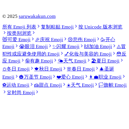
©
2025
saruwakakun.com
所有 Emoji 列表
复制粘贴 Emoji
按 Unicode 版本浏览
按类别浏览
😻
可爱 Emoji
🎉
庆祝 Emoji
😢
悲伤 Emoji
🥳
开心
Emoji
😭
眼泪 Emoji
✨
闪耀 Emoji
🙌
加油 Emoji
⚠️
冒
犯性或应避免使用的 Emoji
💅
化妆与美容的 Emoji
😳
反
应 Emoji
🤪
有趣 Emoji
🌤️
天气 Emoji
🏖️
夏日 Emoji
⛄
冬日 Emoji
🍁
秋日 Emoji
🌸
春日 Emoji
🎄
圣诞
Emoji
🎃
万圣节 Emoji
❤️
爱心 Emoji
👩‍💼
职业 Emoji
⚽
运动 Emoji
🍰
甜点 Emoji
☀️
天气 Emoji
🏳️
旗帜 Emoji
👗
时尚 Emoji