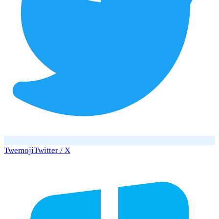
Twemoji
Twitter / X