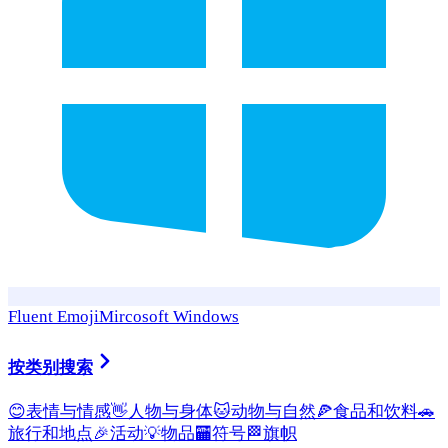
Fluent Emoji
Mircosoft Windows
按类别搜索
😊
表情与情感
👋
人物与身体
🐱
动物与自然
🍕
食品和饮料
🚗
旅行和地点
🎉
活动
💡
物品
🏧
符号
🏁
旗帜