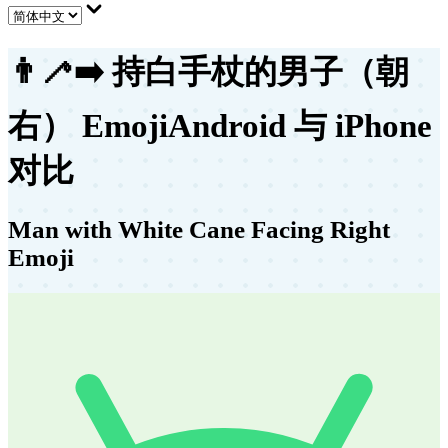
👨‍🦯‍➡️
持白手杖的男子（朝
右） Emoji
Android 与 iPhone
对比
Man with White Cane Facing Right
Emoji