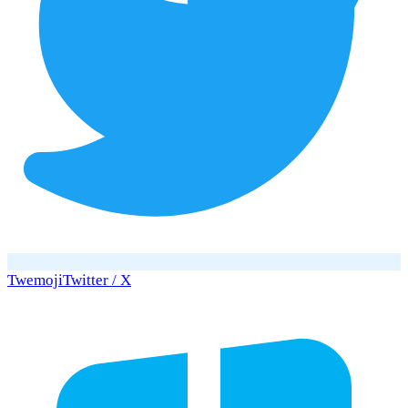
Twemoji
Twitter / X