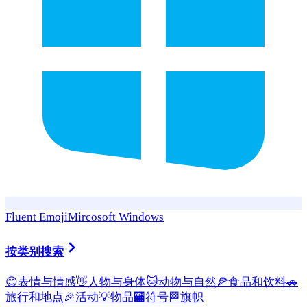
Fluent Emoji
Mircosoft Windows
按类别搜索
😊
表情与情感
👋
人物与身体
🐱
动物与自然
🍕
食品和饮料
🚗
旅行和地点
🎉
活动
💡
物品
🏧
符号
🏁
旗帜