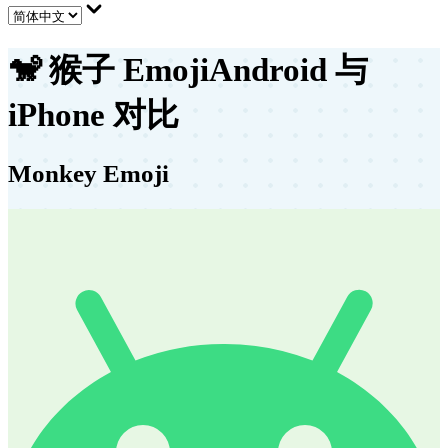
🐒
猴子 Emoji
Android 与
iPhone 对比
Monkey Emoji