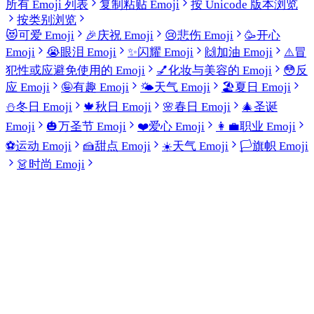
所有 Emoji 列表
复制粘贴 Emoji
按 Unicode 版本浏览
按类别浏览
😻
可爱 Emoji
🎉
庆祝 Emoji
😢
悲伤 Emoji
🥳
开心
Emoji
😭
眼泪 Emoji
✨
闪耀 Emoji
🙌
加油 Emoji
⚠️
冒
犯性或应避免使用的 Emoji
💅
化妆与美容的 Emoji
😳
反
应 Emoji
🤪
有趣 Emoji
🌤️
天气 Emoji
🏖️
夏日 Emoji
⛄
冬日 Emoji
🍁
秋日 Emoji
🌸
春日 Emoji
🎄
圣诞
Emoji
🎃
万圣节 Emoji
❤️
爱心 Emoji
👩‍💼
职业 Emoji
⚽
运动 Emoji
🍰
甜点 Emoji
☀️
天气 Emoji
🏳️
旗帜 Emoji
👗
时尚 Emoji