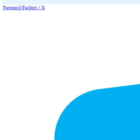
Twemoji
Twitter / X