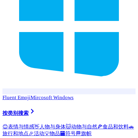
Fluent Emoji
Mircosoft Windows
按类别搜索
😊
表情与情感
👋
人物与身体
🐱
动物与自然
🍕
食品和饮料
🚗
旅行和地点
🎉
活动
💡
物品
🏧
符号
🏁
旗帜