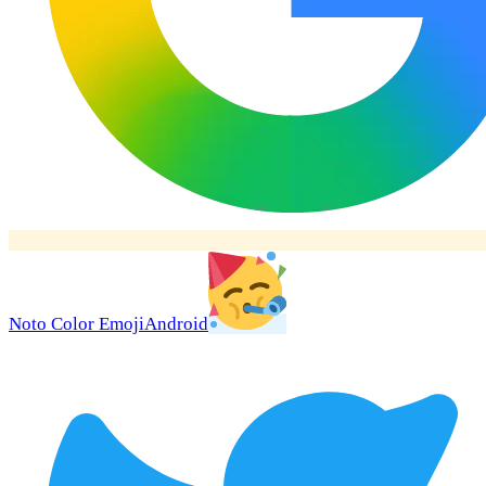
Noto Color Emoji
Android