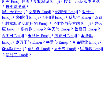
所有 Emoji 列表
复制粘贴 Emoji
按 Unicode 版本浏览
按类别浏览
😻
可爱 Emoji
🎉
庆祝 Emoji
😢
悲伤 Emoji
🥳
开心
Emoji
😭
眼泪 Emoji
✨
闪耀 Emoji
🙌
加油 Emoji
⚠️
冒
犯性或应避免使用的 Emoji
💅
化妆与美容的 Emoji
😳
反
应 Emoji
🤪
有趣 Emoji
🌤️
天气 Emoji
🏖️
夏日 Emoji
⛄
冬日 Emoji
🍁
秋日 Emoji
🌸
春日 Emoji
🎄
圣诞
Emoji
🎃
万圣节 Emoji
❤️
爱心 Emoji
👩‍💼
职业 Emoji
⚽
运动 Emoji
🍰
甜点 Emoji
☀️
天气 Emoji
🏳️
旗帜 Emoji
👗
时尚 Emoji