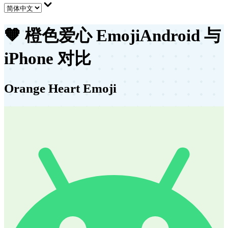
🧡
橙色爱心 Emoji
Android 与
iPhone 对比
Orange Heart Emoji