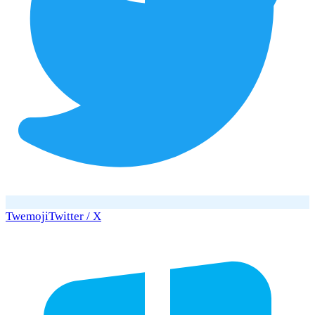
Twemoji
Twitter / X