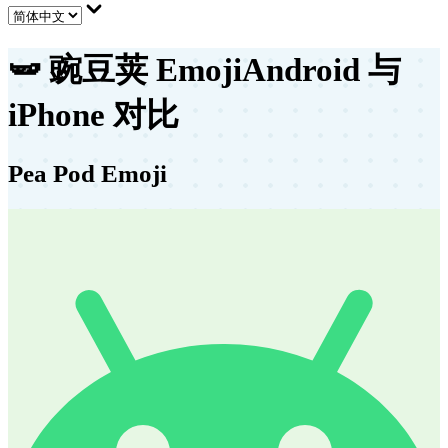
🫛
豌豆荚 Emoji
Android 与
iPhone 对比
Pea Pod Emoji