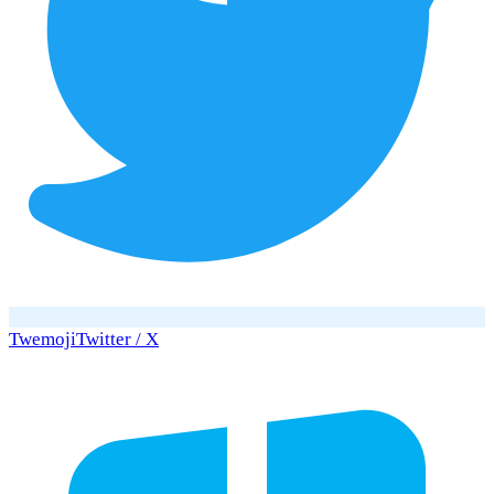
Twemoji
Twitter / X