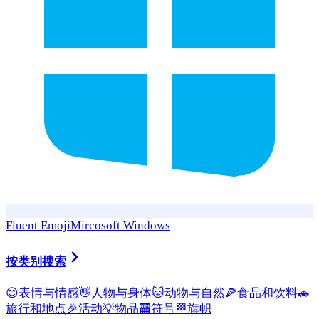
Fluent Emoji
Mircosoft Windows
按类别搜索
😊
表情与情感
👋
人物与身体
🐱
动物与自然
🍕
食品和饮料
🚗
旅行和地点
🎉
活动
💡
物品
🏧
符号
🏁
旗帜