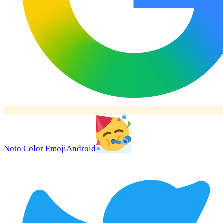
Noto Color Emoji
Android