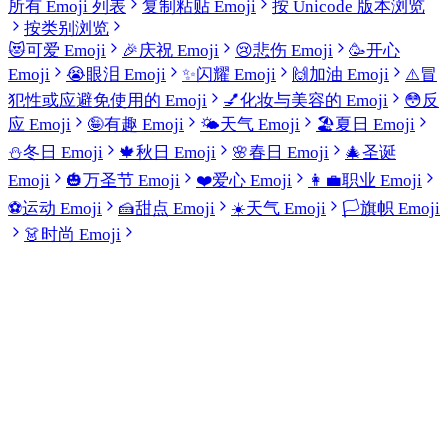
所有 Emoji 列表
复制粘贴 Emoji
按 Unicode 版本浏览
按类别浏览
😻
可爱 Emoji
🎉
庆祝 Emoji
😢
悲伤 Emoji
🥳
开心
Emoji
😭
眼泪 Emoji
✨
闪耀 Emoji
🙌
加油 Emoji
⚠️
冒
犯性或应避免使用的 Emoji
💅
化妆与美容的 Emoji
😳
反
应 Emoji
🤪
有趣 Emoji
🌤️
天气 Emoji
🏖️
夏日 Emoji
⛄
冬日 Emoji
🍁
秋日 Emoji
🌸
春日 Emoji
🎄
圣诞
Emoji
🎃
万圣节 Emoji
❤️
爱心 Emoji
👩‍💼
职业 Emoji
⚽
运动 Emoji
🍰
甜点 Emoji
☀️
天气 Emoji
🏳️
旗帜 Emoji
👗
时尚 Emoji