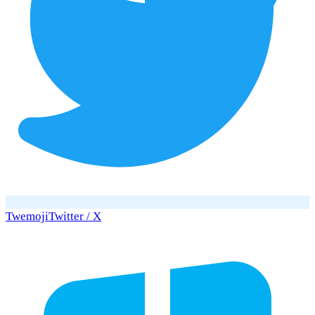
Twemoji
Twitter / X