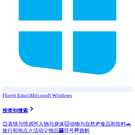
Fluent Emoji
Mircosoft Windows
按类别搜索
😊
表情与情感
👋
人物与身体
🐱
动物与自然
🍕
食品和饮料
🚗
旅行和地点
🎉
活动
💡
物品
🏧
符号
🏁
旗帜