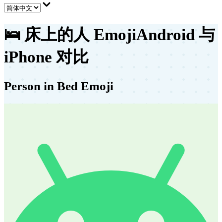
🛌
床上的人 Emoji
Android 与
iPhone 对比
Person in Bed Emoji