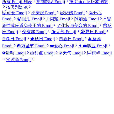
所有 Emoji 列表
复制粘贴 Emoji
按 Unicode 版本浏览
按类别浏览
😻
可爱 Emoji
🎉
庆祝 Emoji
😢
悲伤 Emoji
🥳
开心
Emoji
😭
眼泪 Emoji
✨
闪耀 Emoji
🙌
加油 Emoji
⚠️
冒
犯性或应避免使用的 Emoji
💅
化妆与美容的 Emoji
😳
反
应 Emoji
🤪
有趣 Emoji
🌤️
天气 Emoji
🏖️
夏日 Emoji
⛄
冬日 Emoji
🍁
秋日 Emoji
🌸
春日 Emoji
🎄
圣诞
Emoji
🎃
万圣节 Emoji
❤️
爱心 Emoji
👩‍💼
职业 Emoji
⚽
运动 Emoji
🍰
甜点 Emoji
☀️
天气 Emoji
🏳️
旗帜 Emoji
👗
时尚 Emoji