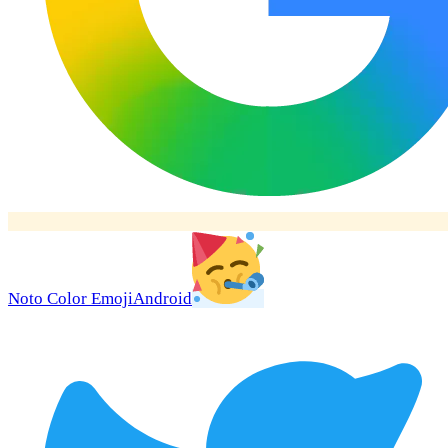
Noto Color Emoji
Android