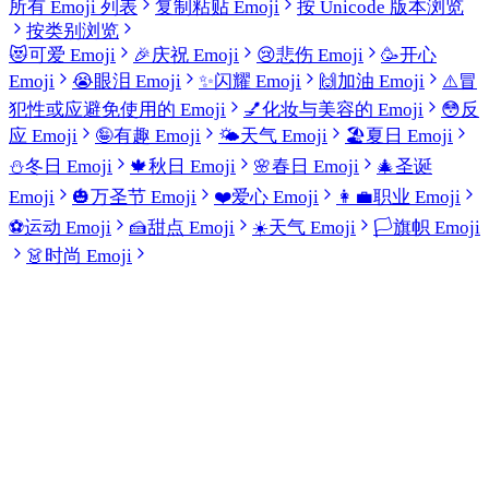
所有 Emoji 列表
复制粘贴 Emoji
按 Unicode 版本浏览
按类别浏览
😻
可爱 Emoji
🎉
庆祝 Emoji
😢
悲伤 Emoji
🥳
开心
Emoji
😭
眼泪 Emoji
✨
闪耀 Emoji
🙌
加油 Emoji
⚠️
冒
犯性或应避免使用的 Emoji
💅
化妆与美容的 Emoji
😳
反
应 Emoji
🤪
有趣 Emoji
🌤️
天气 Emoji
🏖️
夏日 Emoji
⛄
冬日 Emoji
🍁
秋日 Emoji
🌸
春日 Emoji
🎄
圣诞
Emoji
🎃
万圣节 Emoji
❤️
爱心 Emoji
👩‍💼
职业 Emoji
⚽
运动 Emoji
🍰
甜点 Emoji
☀️
天气 Emoji
🏳️
旗帜 Emoji
👗
时尚 Emoji