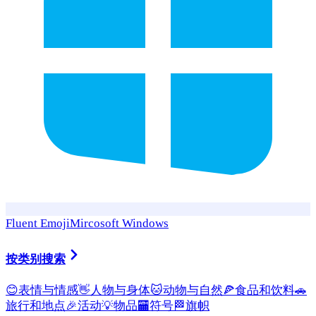
Fluent Emoji
Mircosoft Windows
按类别搜索
😊
表情与情感
👋
人物与身体
🐱
动物与自然
🍕
食品和饮料
🚗
旅行和地点
🎉
活动
💡
物品
🏧
符号
🏁
旗帜