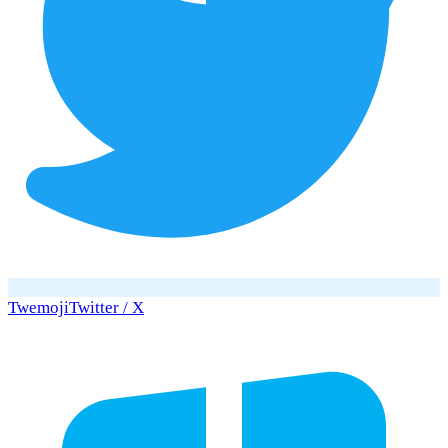
Twemoji
Twitter / X