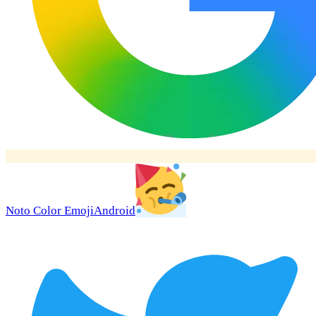
Noto Color Emoji
Android