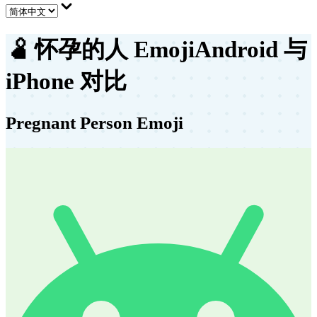
🫄
怀孕的人 Emoji
Android 与
iPhone 对比
Pregnant Person Emoji