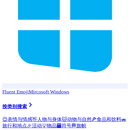
Fluent Emoji
Mircosoft Windows
按类别搜索
😊
表情与情感
👋
人物与身体
🐱
动物与自然
🍕
食品和饮料
🚗
旅行和地点
🎉
活动
💡
物品
🏧
符号
🏁
旗帜