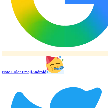
Noto Color Emoji
Android