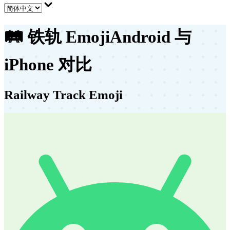
🛤️
铁轨 Emoji
Android 与
iPhone 对比
Railway Track Emoji