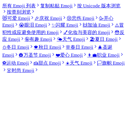
所有 Emoji 列表
复制粘贴 Emoji
按 Unicode 版本浏览
按类别浏览
😻
可爱 Emoji
🎉
庆祝 Emoji
😢
悲伤 Emoji
🥳
开心
Emoji
😭
眼泪 Emoji
✨
闪耀 Emoji
🙌
加油 Emoji
⚠️
冒
犯性或应避免使用的 Emoji
💅
化妆与美容的 Emoji
😳
反
应 Emoji
🤪
有趣 Emoji
🌤️
天气 Emoji
🏖️
夏日 Emoji
⛄
冬日 Emoji
🍁
秋日 Emoji
🌸
春日 Emoji
🎄
圣诞
Emoji
🎃
万圣节 Emoji
❤️
爱心 Emoji
👩‍💼
职业 Emoji
⚽
运动 Emoji
🍰
甜点 Emoji
☀️
天气 Emoji
🏳️
旗帜 Emoji
👗
时尚 Emoji