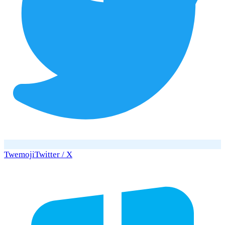
Twemoji
Twitter / X