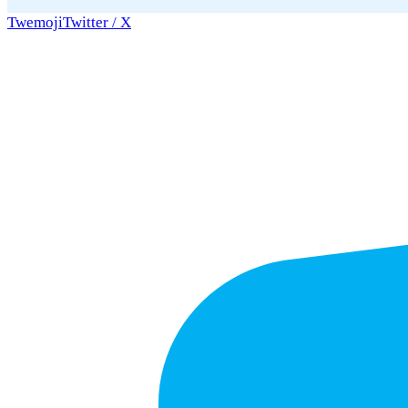
Twemoji
Twitter / X