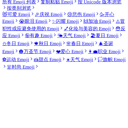
所有 Emoji 列表
复制粘贴 Emoji
按 Unicode 版本浏览
按类别浏览
😻
可爱 Emoji
🎉
庆祝 Emoji
😢
悲伤 Emoji
🥳
开心
Emoji
😭
眼泪 Emoji
✨
闪耀 Emoji
🙌
加油 Emoji
⚠️
冒
犯性或应避免使用的 Emoji
💅
化妆与美容的 Emoji
😳
反
应 Emoji
🤪
有趣 Emoji
🌤️
天气 Emoji
🏖️
夏日 Emoji
⛄
冬日 Emoji
🍁
秋日 Emoji
🌸
春日 Emoji
🎄
圣诞
Emoji
🎃
万圣节 Emoji
❤️
爱心 Emoji
👩‍💼
职业 Emoji
⚽
运动 Emoji
🍰
甜点 Emoji
☀️
天气 Emoji
🏳️
旗帜 Emoji
👗
时尚 Emoji