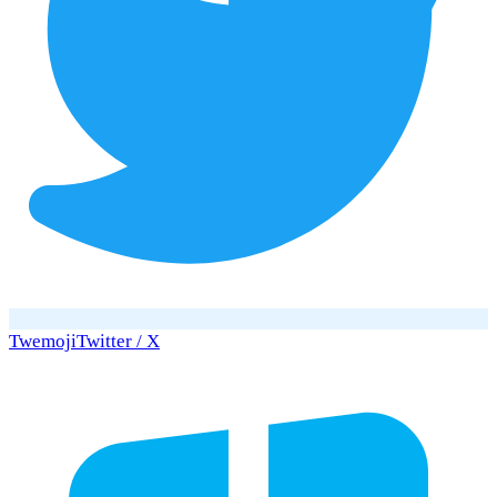
Twemoji
Twitter / X