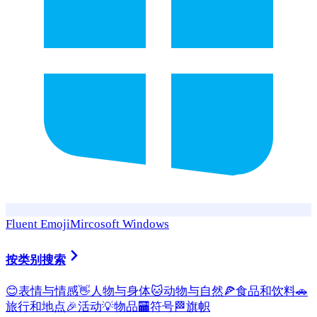
Fluent Emoji
Mircosoft Windows
按类别搜索
😊
表情与情感
👋
人物与身体
🐱
动物与自然
🍕
食品和饮料
🚗
旅行和地点
🎉
活动
💡
物品
🏧
符号
🏁
旗帜