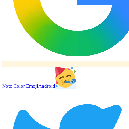
Noto Color Emoji
Android