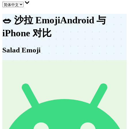
🥗
沙拉 Emoji
Android 与
iPhone 对比
Salad Emoji