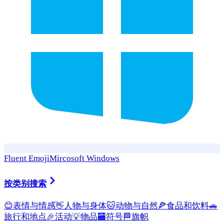
Fluent Emoji
Mircosoft Windows
按类别搜索
😊
表情与情感
👋
人物与身体
🐱
动物与自然
🍕
食品和饮料
🚗
旅行和地点
🎉
活动
💡
物品
🏧
符号
🏁
旗帜