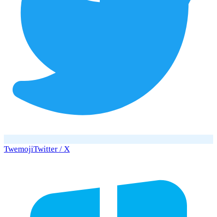
Twemoji
Twitter / X