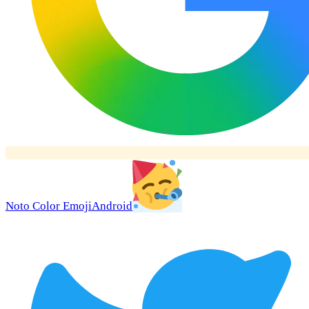
Noto Color Emoji
Android