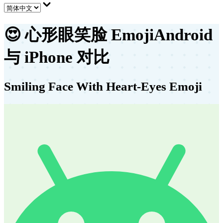
😍
心形眼笑脸 Emoji
Android
与 iPhone 对比
Smiling Face With Heart-Eyes Emoji