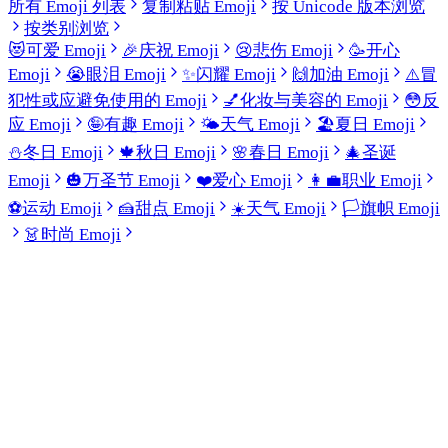
所有 Emoji 列表
复制粘贴 Emoji
按 Unicode 版本浏览
按类别浏览
😻
可爱 Emoji
🎉
庆祝 Emoji
😢
悲伤 Emoji
🥳
开心
Emoji
😭
眼泪 Emoji
✨
闪耀 Emoji
🙌
加油 Emoji
⚠️
冒
犯性或应避免使用的 Emoji
💅
化妆与美容的 Emoji
😳
反
应 Emoji
🤪
有趣 Emoji
🌤️
天气 Emoji
🏖️
夏日 Emoji
⛄
冬日 Emoji
🍁
秋日 Emoji
🌸
春日 Emoji
🎄
圣诞
Emoji
🎃
万圣节 Emoji
❤️
爱心 Emoji
👩‍💼
职业 Emoji
⚽
运动 Emoji
🍰
甜点 Emoji
☀️
天气 Emoji
🏳️
旗帜 Emoji
👗
时尚 Emoji