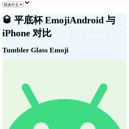
🥃
平底杯 Emoji
Android 与
iPhone 对比
Tumbler Glass Emoji