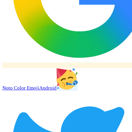
Noto Color Emoji
Android