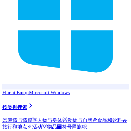
Fluent Emoji
Mircosoft Windows
按类别搜索
😊
表情与情感
👋
人物与身体
🐱
动物与自然
🍕
食品和饮料
🚗
旅行和地点
🎉
活动
💡
物品
🏧
符号
🏁
旗帜