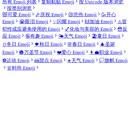
所有 Emoji 列表
复制粘贴 Emoji
按 Unicode 版本浏览
按类别浏览
😻
可爱 Emoji
🎉
庆祝 Emoji
😢
悲伤 Emoji
🥳
开心
Emoji
😭
眼泪 Emoji
✨
闪耀 Emoji
🙌
加油 Emoji
⚠️
冒
犯性或应避免使用的 Emoji
💅
化妆与美容的 Emoji
😳
反
应 Emoji
🤪
有趣 Emoji
🌤️
天气 Emoji
🏖️
夏日 Emoji
⛄
冬日 Emoji
🍁
秋日 Emoji
🌸
春日 Emoji
🎄
圣诞
Emoji
🎃
万圣节 Emoji
❤️
爱心 Emoji
👩‍💼
职业 Emoji
⚽
运动 Emoji
🍰
甜点 Emoji
☀️
天气 Emoji
🏳️
旗帜 Emoji
👗
时尚 Emoji