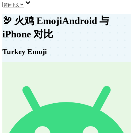
🦃
火鸡 Emoji
Android 与
iPhone 对比
Turkey Emoji