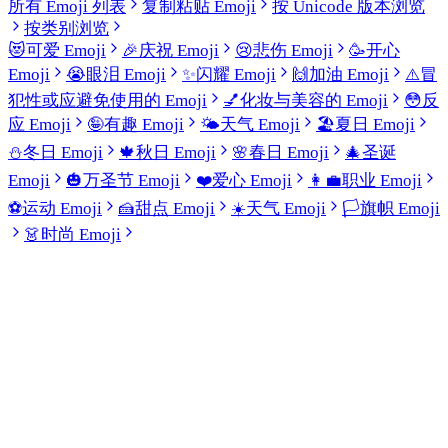
所有 Emoji 列表
复制粘贴 Emoji
按 Unicode 版本浏览
按类别浏览
😻
可爱 Emoji
🎉
庆祝 Emoji
😢
悲伤 Emoji
🥳
开心
Emoji
😭
眼泪 Emoji
✨
闪耀 Emoji
🙌
加油 Emoji
⚠️
冒
犯性或应避免使用的 Emoji
💅
化妆与美容的 Emoji
😳
反
应 Emoji
🤪
有趣 Emoji
🌤️
天气 Emoji
🏖️
夏日 Emoji
⛄
冬日 Emoji
🍁
秋日 Emoji
🌸
春日 Emoji
🎄
圣诞
Emoji
🎃
万圣节 Emoji
❤️
爱心 Emoji
👩‍💼
职业 Emoji
⚽
运动 Emoji
🍰
甜点 Emoji
☀️
天气 Emoji
🏳️
旗帜 Emoji
👗
时尚 Emoji