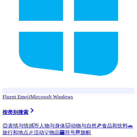
Fluent Emoji
Mircosoft Windows
按类别搜索
😊
表情与情感
👋
人物与身体
🐱
动物与自然
🍕
食品和饮料
🚗
旅行和地点
🎉
活动
💡
物品
🏧
符号
🏁
旗帜