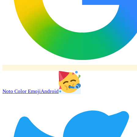
Noto Color Emoji
Android