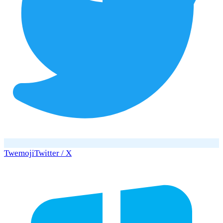
Twemoji
Twitter / X