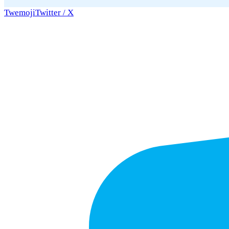
Twemoji
Twitter / X