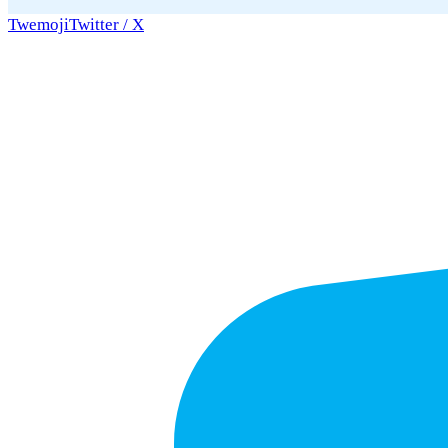
Twemoji
Twitter / X