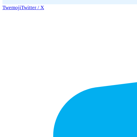
Twemoji
Twitter / X