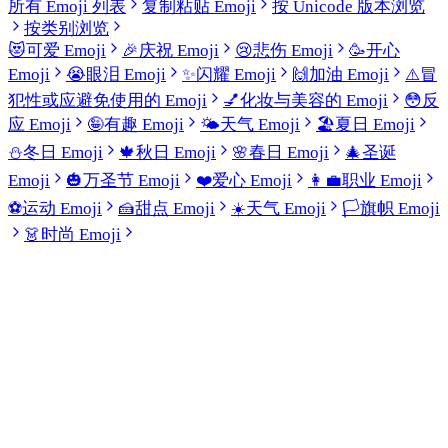
所有 Emoji 列表
复制粘贴 Emoji
按 Unicode 版本浏览
按类别浏览
😻
可爱 Emoji
🎉
庆祝 Emoji
😢
悲伤 Emoji
🥳
开心
Emoji
😭
眼泪 Emoji
✨
闪耀 Emoji
🙌
加油 Emoji
⚠️
冒
犯性或应避免使用的 Emoji
💅
化妆与美容的 Emoji
😳
反
应 Emoji
🤪
有趣 Emoji
🌤️
天气 Emoji
🏖️
夏日 Emoji
⛄
冬日 Emoji
🍁
秋日 Emoji
🌸
春日 Emoji
🎄
圣诞
Emoji
🎃
万圣节 Emoji
❤️
爱心 Emoji
👩‍💼
职业 Emoji
⚽
运动 Emoji
🍰
甜点 Emoji
☀️
天气 Emoji
🏳️
旗帜 Emoji
👗
时尚 Emoji