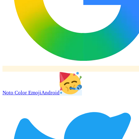
Noto Color Emoji
Android