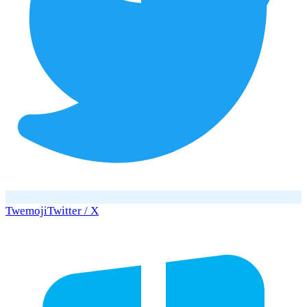
Twemoji
Twitter / X