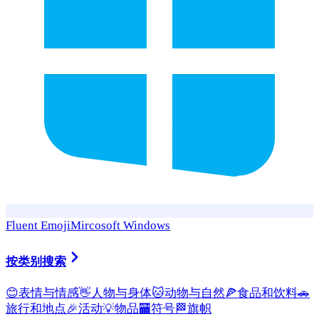
Fluent Emoji
Mircosoft Windows
按类别搜索
😊
表情与情感
👋
人物与身体
🐱
动物与自然
🍕
食品和饮料
🚗
旅行和地点
🎉
活动
💡
物品
🏧
符号
🏁
旗帜