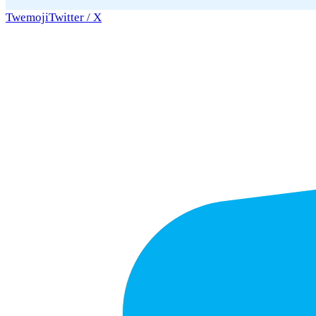
Twemoji
Twitter / X