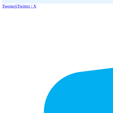
Twemoji
Twitter / X