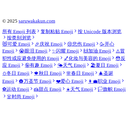
©
2025
saruwakakun.com
所有 Emoji 列表
复制粘贴 Emoji
按 Unicode 版本浏览
按类别浏览
😻
可爱 Emoji
🎉
庆祝 Emoji
😢
悲伤 Emoji
🥳
开心
Emoji
😭
眼泪 Emoji
✨
闪耀 Emoji
🙌
加油 Emoji
⚠️
冒
犯性或应避免使用的 Emoji
💅
化妆与美容的 Emoji
😳
反
应 Emoji
🤪
有趣 Emoji
🌤️
天气 Emoji
🏖️
夏日 Emoji
⛄
冬日 Emoji
🍁
秋日 Emoji
🌸
春日 Emoji
🎄
圣诞
Emoji
🎃
万圣节 Emoji
❤️
爱心 Emoji
👩‍💼
职业 Emoji
⚽
运动 Emoji
🍰
甜点 Emoji
☀️
天气 Emoji
🏳️
旗帜 Emoji
👗
时尚 Emoji