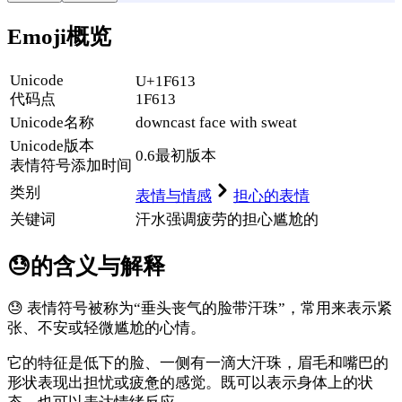
Emoji概览
Unicode
U+1F613
代码点
1F613
Unicode名称
downcast face with sweat
Unicode
版本
0.6
最初版本
表情符号添加时间
类别
表情与情感
担心的表情
关键词
汗水
强调
疲劳的
担心
尴尬的
😓
的含义与解释
😓 表情符号被称为“垂头丧气的脸带汗珠”，常用来表示紧
张、不安或轻微尴尬的心情。
它的特征是低下的脸、一侧有一滴大汗珠，眉毛和嘴巴的
形状表现出担忧或疲惫的感觉。既可以表示身体上的状