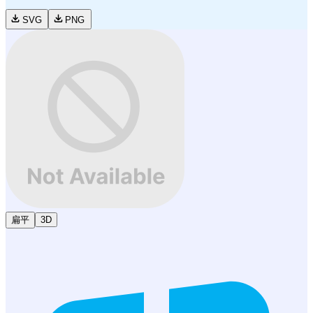
SVG
PNG
扁平
3D