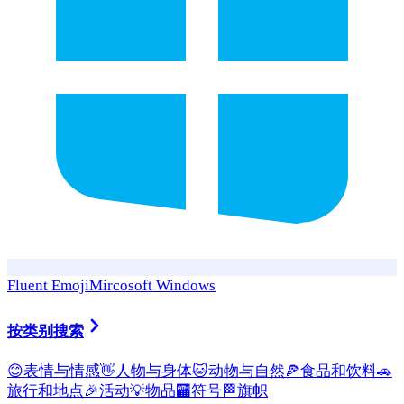
Fluent Emoji
Mircosoft Windows
按类别搜索
😊
表情与情感
👋
人物与身体
🐱
动物与自然
🍕
食品和饮料
🚗
旅行和地点
🎉
活动
💡
物品
🏧
符号
🏁
旗帜