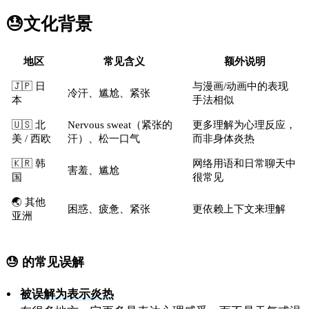
😓
文化背景
地区
常见含义
额外说明
🇯🇵 日
与漫画/动画中的表现
冷汗、尴尬、紧张
本
手法相似
🇺🇸 北
Nervous sweat（紧张的
更多理解为心理反应，
美 / 西欧
汗）、松一口气
而非身体炎热
🇰🇷 韩
网络用语和日常聊天中
害羞、尴尬
国
很常见
🌏 其他
困惑、疲惫、紧张
更依赖上下文来理解
亚洲
😓 的常见误解
被误解为表示炎热