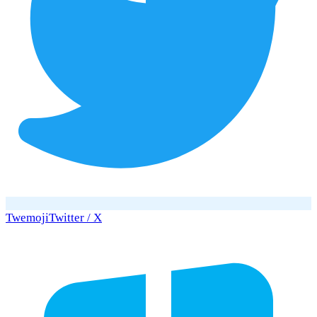
Twemoji
Twitter / X