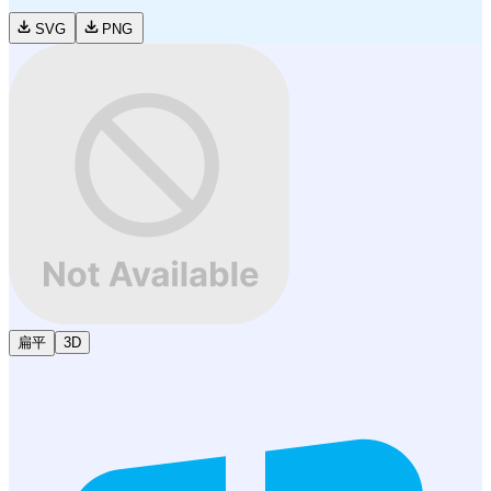
SVG
PNG
扁平
3D