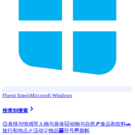
Fluent Emoji
Mircosoft Windows
按类别搜索
😊
表情与情感
👋
人物与身体
🐱
动物与自然
🍕
食品和饮料
🚗
旅行和地点
🎉
活动
💡
物品
🏧
符号
🏁
旗帜