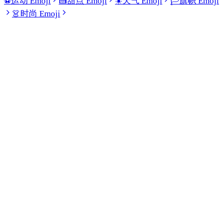
⚽
运动 Emoji
🍰
甜点 Emoji
☀️
天气 Emoji
🏳️
旗帜 Emoji
👗
时尚 Emoji