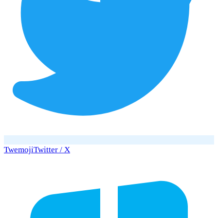
Twemoji
Twitter / X