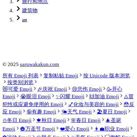
旅行和地点
建筑物
🧱
©
2025
saruwakakun.com
所有 Emoji 列表
复制粘贴 Emoji
按 Unicode 版本浏览
按类别浏览
😻
可爱 Emoji
🎉
庆祝 Emoji
😢
悲伤 Emoji
🥳
开心
Emoji
😭
眼泪 Emoji
✨
闪耀 Emoji
🙌
加油 Emoji
⚠️
冒
犯性或应避免使用的 Emoji
💅
化妆与美容的 Emoji
😳
反
应 Emoji
🤪
有趣 Emoji
🌤️
天气 Emoji
🏖️
夏日 Emoji
⛄
冬日 Emoji
🍁
秋日 Emoji
🌸
春日 Emoji
🎄
圣诞
Emoji
🎃
万圣节 Emoji
❤️
爱心 Emoji
👩‍💼
职业 Emoji