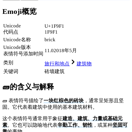
Emoji概览
Unicode
U+1F9F1
代码点
1F9F1
Unicode名称
brick
Unicode
版本
11.0
2018年5月
表情符号添加时间
类别
旅行和地点
建筑物
关键词
砖
墙
建筑
🧱
的含义与解释
🧱 表情符号描绘了
一块红棕色的砖块
，通常呈矩形且坚
固。它代表着建筑中使用的基本建筑材料。
这个表情符号通常用于象征
建造、建筑、力量或基础元
素
。它也可以隐喻地代表
辛勤工作、韧性
，或某种
坚固可
靠
的事物。