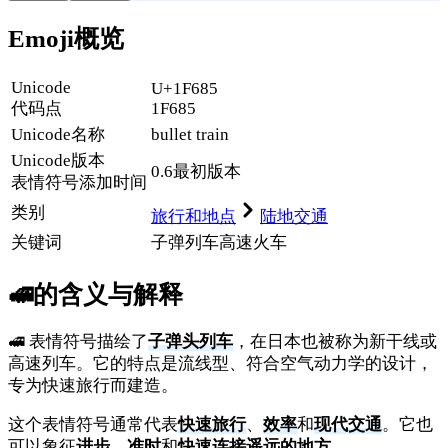
Emoji概览
Unicode
U+1F685
代码点
1F685
Unicode名称
bullet train
Unicode
版本
0.6
最初版本
表情符号添加时间
类别
旅行和地点
陆地交通
关键词
子弹列车
高速
火车
🚅
的含义与解释
🚅 表情符号描绘了
子弹头列车
，在日本也被称为新干线或
高速列车。它的特点是流线型、符合空气动力学的设计，
专为快速旅行而建造。
这个表情符号通常代表
快速旅行
、
效率
和
现代交通
。它也
可以象征
进步
、
准时
和
快速连接遥远的地方
。