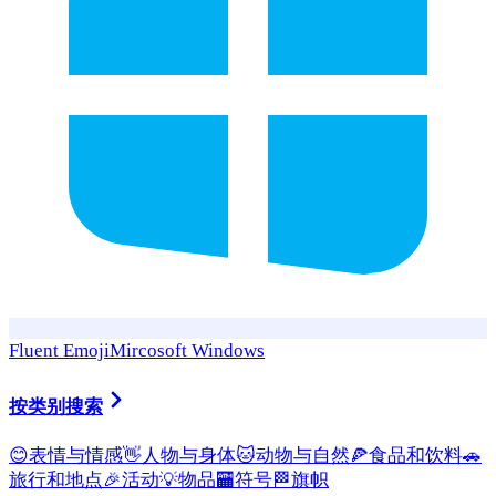
Fluent Emoji
Mircosoft Windows
按类别搜索
😊
表情与情感
👋
人物与身体
🐱
动物与自然
🍕
食品和饮料
🚗
旅行和地点
🎉
活动
💡
物品
🏧
符号
🏁
旗帜