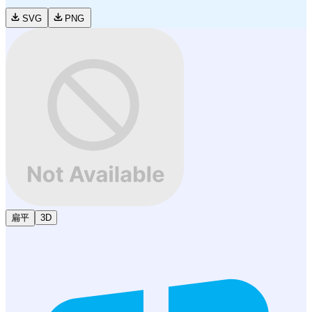
SVG
PNG
扁平
3D