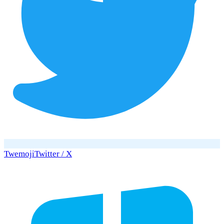
Twemoji
Twitter / X