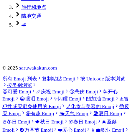
旅行和地点
陆地交通
🚅
©
2025
saruwakakun.com
所有 Emoji 列表
复制粘贴 Emoji
按 Unicode 版本浏览
按类别浏览
😻
可爱 Emoji
🎉
庆祝 Emoji
😢
悲伤 Emoji
🥳
开心
Emoji
😭
眼泪 Emoji
✨
闪耀 Emoji
🙌
加油 Emoji
⚠️
冒
犯性或应避免使用的 Emoji
💅
化妆与美容的 Emoji
😳
反
应 Emoji
🤪
有趣 Emoji
🌤️
天气 Emoji
🏖️
夏日 Emoji
⛄
冬日 Emoji
🍁
秋日 Emoji
🌸
春日 Emoji
🎄
圣诞
Emoji
🎃
万圣节 Emoji
❤️
爱心 Emoji
👩‍💼
职业 Emoji