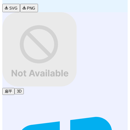
SVG
PNG
扁平
3D