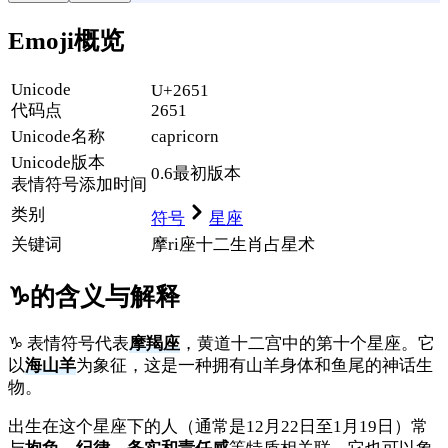
Emoji概览
Unicode
U+2651
代码点
2651
Unicode名称
capricorn
Unicode
版本
0.6
最初版本
表情符号添加时间
类别
符号
星座
关键词
摩ri座
十二生肖
占星术
♑
的含义与解释
♑ 表情符号代表
摩羯座
，黄道十二宫中的第十个星座。它
以
海山羊
为象征，这是一种拥有山羊身体和鱼尾的神话生
物。
出生在这个星座下的人（通常是12月22日至1月19日）常