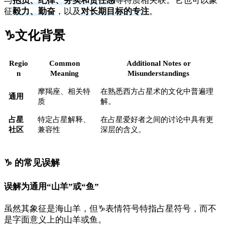
与
抱负、纪律、务实和责任感
等特质相关联。它也可以象
征
毅力、勤奋
，以及
对长期目标的专注
。
♑
文化背景
Regio
Common
Additional Notes or
n
Meaning
Misunderstandings
摩羯座、相关特
在熟悉西方占星术的文化中普遍理
通用
质
解。
占星
特定占星解释、
在占星爱好者之间的讨论中具有更
社区
兼容性
深层的含义。
♑ 的常见误解
误解为通用“山羊”或“鱼”
虽然其象征是海山羊，但♑表情符号特指占星符号，而不
是字面意义上的山羊或鱼。