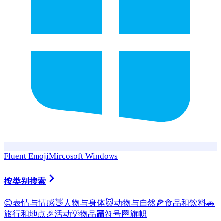
Fluent Emoji
Mircosoft Windows
按类别搜索
😊
表情与情感
👋
人物与身体
🐱
动物与自然
🍕
食品和饮料
🚗
旅行和地点
🎉
活动
💡
物品
🏧
符号
🏁
旗帜