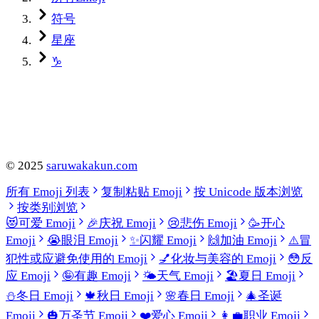
符号
星座
♑
©
2025
saruwakakun.com
所有 Emoji 列表
复制粘贴 Emoji
按 Unicode 版本浏览
按类别浏览
😻
可爱 Emoji
🎉
庆祝 Emoji
😢
悲伤 Emoji
🥳
开心
Emoji
😭
眼泪 Emoji
✨
闪耀 Emoji
🙌
加油 Emoji
⚠️
冒
犯性或应避免使用的 Emoji
💅
化妆与美容的 Emoji
😳
反
应 Emoji
🤪
有趣 Emoji
🌤️
天气 Emoji
🏖️
夏日 Emoji
⛄
冬日 Emoji
🍁
秋日 Emoji
🌸
春日 Emoji
🎄
圣诞
Emoji
🎃
万圣节 Emoji
❤️
爱心 Emoji
👩‍💼
职业 Emoji