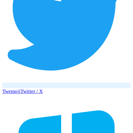
Twemoji
Twitter / X