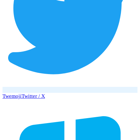
Twemoji
Twitter / X