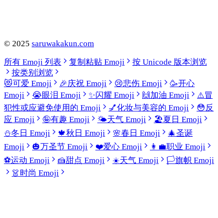
©
2025
saruwakakun.com
所有 Emoji 列表
复制粘贴 Emoji
按 Unicode 版本浏览
按类别浏览
😻
可爱 Emoji
🎉
庆祝 Emoji
😢
悲伤 Emoji
🥳
开心
Emoji
😭
眼泪 Emoji
✨
闪耀 Emoji
🙌
加油 Emoji
⚠️
冒
犯性或应避免使用的 Emoji
💅
化妆与美容的 Emoji
😳
反
应 Emoji
🤪
有趣 Emoji
🌤️
天气 Emoji
🏖️
夏日 Emoji
⛄
冬日 Emoji
🍁
秋日 Emoji
🌸
春日 Emoji
🎄
圣诞
Emoji
🎃
万圣节 Emoji
❤️
爱心 Emoji
👩‍💼
职业 Emoji
⚽
运动 Emoji
🍰
甜点 Emoji
☀️
天气 Emoji
🏳️
旗帜 Emoji
👗
时尚 Emoji