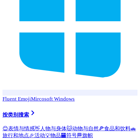
Fluent Emoji
Mircosoft Windows
按类别搜索
😊
表情与情感
👋
人物与身体
🐱
动物与自然
🍕
食品和饮料
🚗
旅行和地点
🎉
活动
💡
物品
🏧
符号
🏁
旗帜