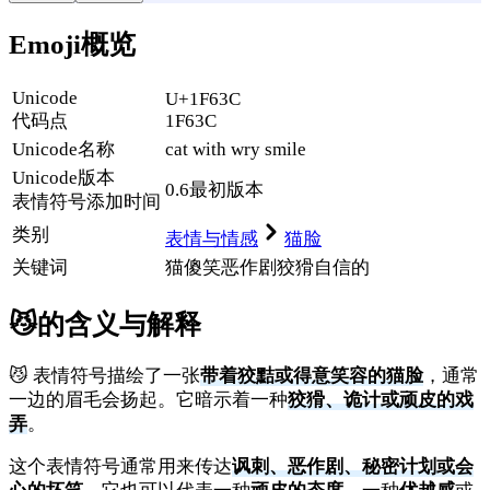
Emoji概览
Unicode
U+1F63C
代码点
1F63C
Unicode名称
cat with wry smile
Unicode
版本
0.6
最初版本
表情符号添加时间
类别
表情与情感
猫脸
关键词
猫
傻笑
恶作剧
狡猾
自信的
😼
的含义与解释
😼 表情符号描绘了一张
带着狡黠或得意笑容的猫脸
，通常
一边的眉毛会扬起。它暗示着一种
狡猾、诡计或顽皮的戏
弄
。
这个表情符号通常用来传达
讽刺、恶作剧、秘密计划或会