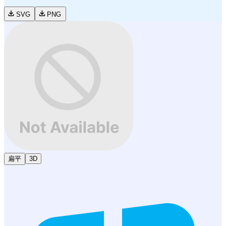
SVG
PNG
扁平
3D