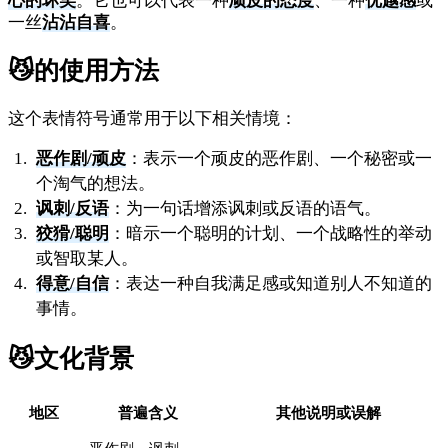
心的坏笑
。它也可以代表一种
顽皮的态度
、一种
优越感
或
一丝
沾沾自喜
。
😼
的使用方法
这个表情符号通常用于以下相关情境：
恶作剧/顽皮
：表示一个顽皮的恶作剧、一个秘密或一
个淘气的想法。
讽刺/反语
：为一句话增添讽刺或反语的语气。
狡猾/聪明
：暗示一个聪明的计划、一个战略性的举动
或智取某人。
得意/自信
：表达一种自我满足感或知道别人不知道的
事情。
😼
文化背景
地区
普遍含义
其他说明或误解