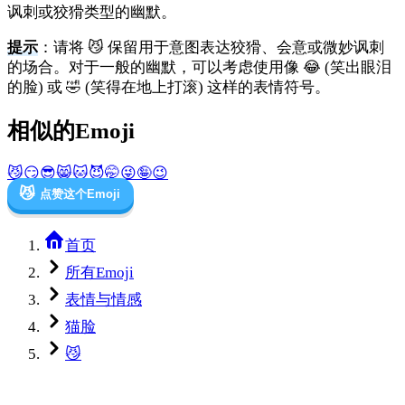
讽刺或狡猾类型的幽默。
提示
：请将 😼 保留用于意图表达狡猾、会意或微妙讽刺
的场合。对于一般的幽默，可以考虑使用像 😂 (笑出眼泪
的脸) 或 🤣 (笑得在地上打滚) 这样的表情符号。
相似的Emoji
😼
😏
😎
😸
🐱
😈
🤭
😜
🤪
😉
😼
点赞这个Emoji
首页
所有Emoji
表情与情感
猫脸
😼