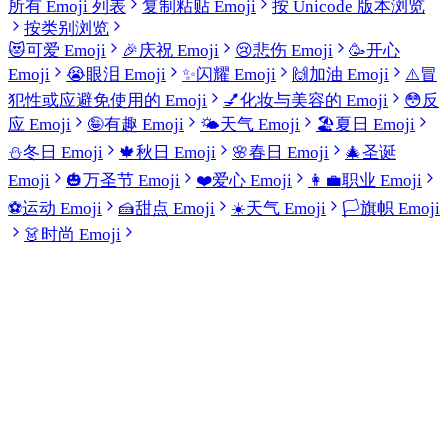
所有 Emoji 列表
复制粘贴 Emoji
按 Unicode 版本浏览
按类别浏览
😻
可爱 Emoji
🎉
庆祝 Emoji
😢
悲伤 Emoji
🥳
开心
Emoji
😭
眼泪 Emoji
✨
闪耀 Emoji
🙌
加油 Emoji
⚠️
冒
犯性或应避免使用的 Emoji
💅
化妆与美容的 Emoji
😳
反
应 Emoji
🤪
有趣 Emoji
🌤️
天气 Emoji
🏖️
夏日 Emoji
⛄
冬日 Emoji
🍁
秋日 Emoji
🌸
春日 Emoji
🎄
圣诞
Emoji
🎃
万圣节 Emoji
❤️
爱心 Emoji
👩‍💼
职业 Emoji
⚽
运动 Emoji
🍰
甜点 Emoji
☀️
天气 Emoji
🏳️
旗帜 Emoji
👗
时尚 Emoji