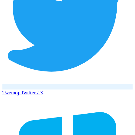
Twemoji
Twitter / X