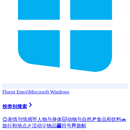
Fluent Emoji
Mircosoft Windows
按类别搜索
😊
表情与情感
👋
人物与身体
🐱
动物与自然
🍕
食品和饮料
🚗
旅行和地点
🎉
活动
💡
物品
🏧
符号
🏁
旗帜