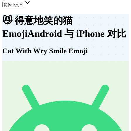
😼
得意地笑的猫
Emoji
Android 与 iPhone 对比
Cat With Wry Smile Emoji