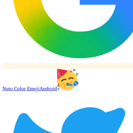
Noto Color Emoji
Android