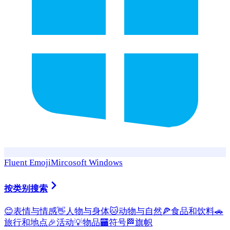
Fluent Emoji
Mircosoft Windows
按类别搜索
😊
表情与情感
👋
人物与身体
🐱
动物与自然
🍕
食品和饮料
🚗
旅行和地点
🎉
活动
💡
物品
🏧
符号
🏁
旗帜