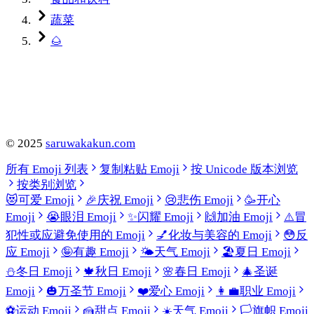
蔬菜
🌰
©
2025
saruwakakun.com
所有 Emoji 列表
复制粘贴 Emoji
按 Unicode 版本浏览
按类别浏览
😻
可爱 Emoji
🎉
庆祝 Emoji
😢
悲伤 Emoji
🥳
开心
Emoji
😭
眼泪 Emoji
✨
闪耀 Emoji
🙌
加油 Emoji
⚠️
冒
犯性或应避免使用的 Emoji
💅
化妆与美容的 Emoji
😳
反
应 Emoji
🤪
有趣 Emoji
🌤️
天气 Emoji
🏖️
夏日 Emoji
⛄
冬日 Emoji
🍁
秋日 Emoji
🌸
春日 Emoji
🎄
圣诞
Emoji
🎃
万圣节 Emoji
❤️
爱心 Emoji
👩‍💼
职业 Emoji
⚽
运动 Emoji
🍰
甜点 Emoji
☀️
天气 Emoji
🏳️
旗帜 Emoji