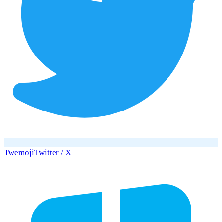
Twemoji
Twitter / X