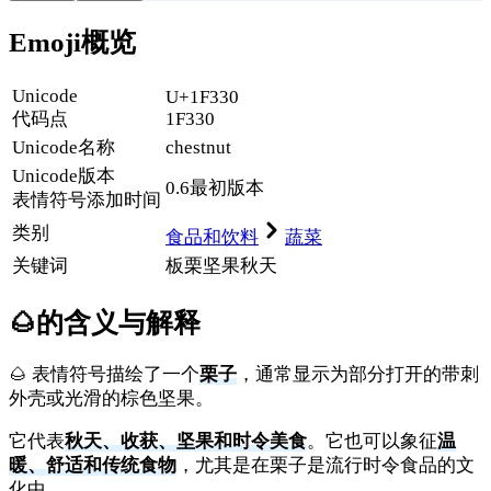
Emoji概览
Unicode
U+1F330
代码点
1F330
Unicode名称
chestnut
Unicode
版本
0.6
最初版本
表情符号添加时间
类别
食品和饮料
蔬菜
关键词
板栗
坚果
秋天
🌰
的含义与解释
🌰 表情符号描绘了一个
栗子
，通常显示为部分打开的带刺
外壳或光滑的棕色坚果。
它代表
秋天、收获、坚果和时令美食
。它也可以象征
温
暖、舒适和传统食物
，尤其是在栗子是流行时令食品的文
化中。