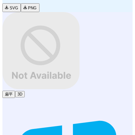
SVG
PNG
扁平
3D