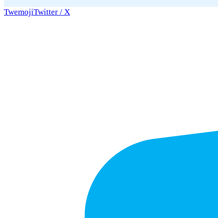
Twemoji
Twitter / X